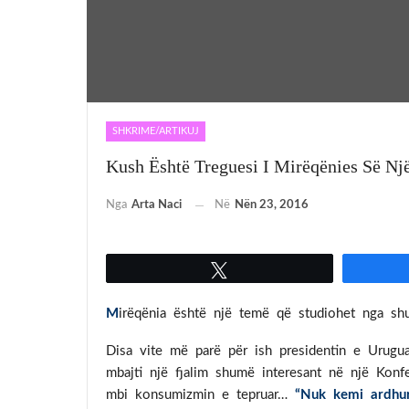
SHKRIME/ARTIKUJ
Kush Është Treguesi I Mirëqënies Së Një
Nga
Arta Naci
Në
Nën 23, 2016
Tweet
M
irëqënia është një temë që studiohet nga shumë d
Disa vite më parë për ish presidentin e Urugua
mbajti një fjalim shumë interesant në një Konf
mbi konsumizmin e tepruar…
“Nuk kemi ardhu