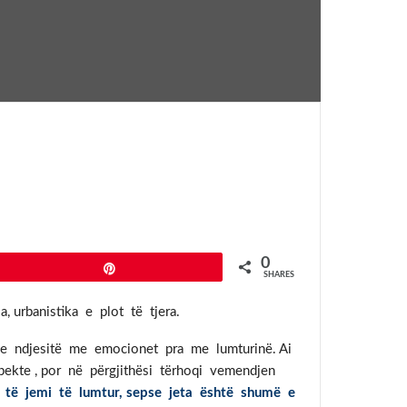
0
Pin
SHARES
, urbanistika e plot të tjera.
 me ndjesitë me emocionet pra me lumturinë. Ai
ekte , por në përgjithësi tërhoqi vemendjen
 të jemi të lumtur, sepse jeta është shumë e