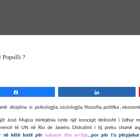
 Populli ?
Share
Share
isiplina si psikologjia, sociologjia, filozofia, politika , ekonomia
jit José Mujica mirëqënia ishte një koncept tërësisht i lidhur
erencë të UN në Rio de Janeiro. Diskutimi i tij preku shumë asp
r në këtë botë për
suksese dhe arritje
…por për t’u përpjekur