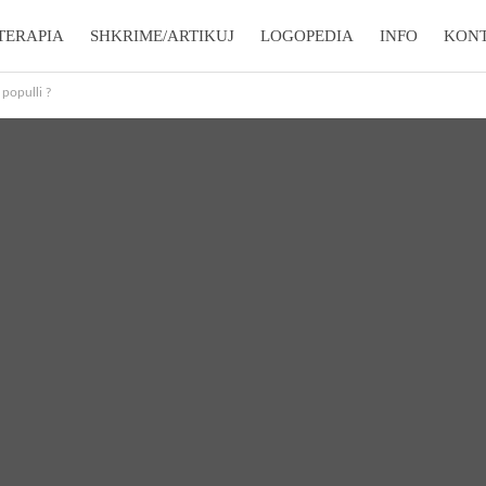
TERAPIA
SHKRIME/ARTIKUJ
LOGOPEDIA
INFO
KON
 populli ?