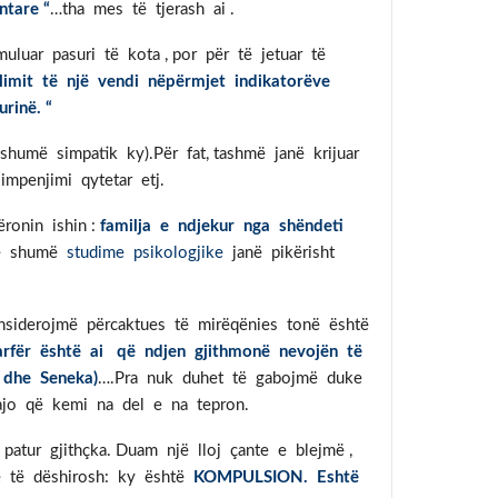
tare “
…tha mes të tjerash ai .
uluar pasuri të kota , por për të jetuar të
limit të një vendi nëpërmjet indikatorëve
rinë. “
humë simpatik ky).Për fat, tashmë janë krijuar
 impenjimi qytetar etj.
ronin ishin :
familja e ndjekur nga shëndeti
 në shumë
studime psikologjike
janë pikërisht
nsiderojmë përcaktues të mirëqënies tonë është
varfër është ai që ndjen gjithmonë nevojën të
 dhe Seneka)
….Pra nuk duhet të gabojmë duke
ajo që kemi na del e na tepron.
 patur gjithçka. Duam një lloj çante e blejmë ,
ë të dëshirosh: ky është
KOMPULSION. Eshtë