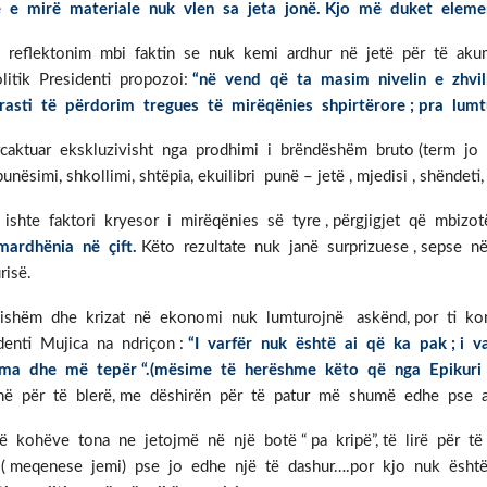
ë e mirë materiale nuk vlen sa jeta jonë.
Kjo më duket elemen
të reflektonim mbi faktin se nuk kemi ardhur në jetë për të akum
litik Presidenti propozoi:
“në vend që ta masim nivelin e zhvil
sti të përdorim tregues të mirëqënies shpirtërore ; pra lumtu
caktuar ekskluzivisht nga prodhimi i brëndëshëm bruto (term jo s
simi, shkollimi, shtëpia, ekuilibri punë – jetë , mjedisi , shëndeti,
hte faktori kryesor i mirëqënies së tyre , përgjigjet që mbizotë
ardhënia në çift.
Këto rezultate nuk janë surprizuese , sepse
risë.
sishëm dhe krizat në ekonomi nuk lumturojnë askënd, por ti ko
denti Mujica na ndriçon :
“I varfër nuk është ai që ka pak ; i 
a dhe më tepër “.(mësime të herëshme këto që nga Epikuri
inë për të blerë, me dëshirën për të patur më shumë edhe pse 
të kohëve tona ne jetojmë në një botë “ pa kripë”, të lirë për të
e ( meqenese jemi) pse jo edhe një të dashur….por kjo nuk ësht