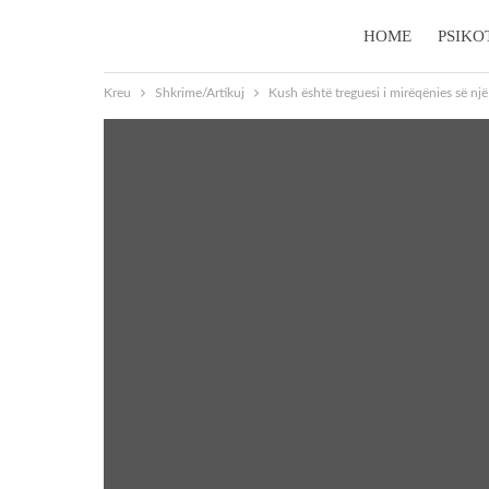
HOME
PSIKO
Kreu
Shkrime/Artikuj
Kush është treguesi i mirëqënies së një