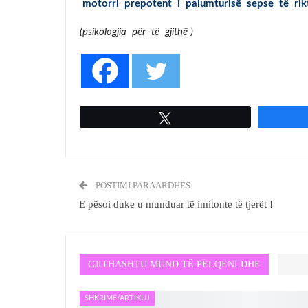
motorri prepotent i palumturisë sepse të rik
(psikologjia për të 
Tweet
POSTIMI PARAARDHËS
E pësoi duke u munduar të imitonte të tjerët !
GJITHASHTU MUND TË PËLQENI DHE
SHKRIME/ARTIKUJ