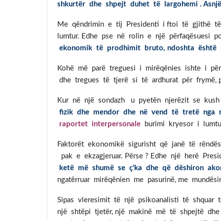
shkurtër dhe shpejt duhet të largohemi . Asnj
Me qëndrimin e tij Presidenti i ftoi të gjithë 
lumtur. Edhe pse në rolin e një përfaqësuesi po
ekonomik të prodhimit bruto, ndoshta është ra
Kohë më parë treguesi i mirëqënies ishte i për
dhe tregues të tjerë si të ardhurat për frymë, punë
Kur në një sondazh u pyetën njerëzit se kush is
fizik dhe mendor dhe në
vend të tretë nga m
raportet interpersonale
burimi kryesor i lumtu
Faktorët ekonomikë sigurisht që janë të rëndë
pak e ekzagjeruar. Përse ? Edhe një herë Presi
ketë më shumë se ç’ka dhe që dëshiron akom
ngatërruar mirëqënien me pasurinë, me mundës
Sipas vleresimit të një psikoanalisti të shquar 
një shtëpi tjetër, një makinë më të shpejtë dh