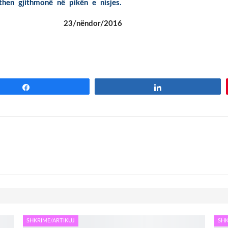
then gjithmonë në pikën e nisjes.
gjithë )
23/nëndor/2016
Share
Share
SHKRIME/ARTIKUJ
SHK