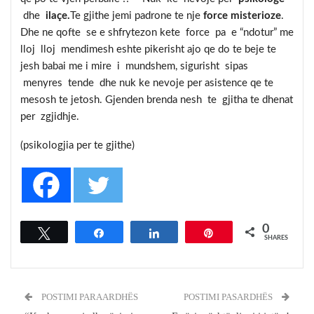
dhe
ilaçe.
Te gjithe jemi padrone te nje
force misterioze
.
Dhe ne qofte se e shfrytezon kete force pa e “ndotur” me
lloj lloj mendimesh eshte pikerisht ajo qe do te beje te
jesh babai me i mire i mundshem, sigurisht sipas
menyres tende dhe nuk ke nevoje per asistence qe te
mesosh te jetosh. Gjenden brenda nesh te gjitha te dhenat
per zgjidhje.
(psikologjia per te gjithe)
0
Tweet
Share
Share
Pin
SHARES
POSTIMI PARAARDHËS
POSTIMI PASARDHËS