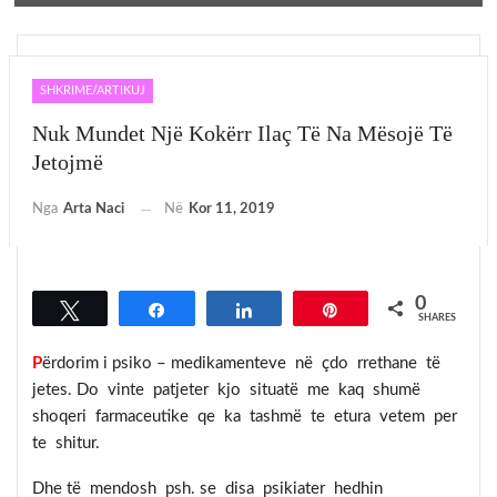
SHKRIME/ARTIKUJ
Nuk Mundet Një Kokërr Ilaç Të Na Mësojë Të
Jetojmë
Nga
Arta Naci
Në
Kor 11, 2019
0
Tweet
Share
Share
Pin
SHARES
P
ë
rdorim
i psiko – medikamenteve në çdo rrethane të
jetes. Do vinte patjeter kjo situatë me kaq shumë
shoqeri farmaceutike qe ka tashmë te etura vetem per
te shitur.
Dhe të mendosh psh. se disa psikiater hedhin