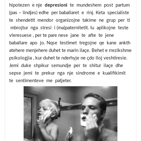
hipotezen e nje
depresioni
te mundeshem post partum
(pas – lindjes) edhe per baballaret e rinj. Keta specialiste
te shendetit mendor organizojne takime ne grup per ti
mbrojtur nga stresi i (ma)paternitetit. Iu aplikojne teste
vleresuese , per te pare nese jane te afte te jene
baballare apo jo. Nqse testimet tregojne qe kane ankth
atehere menjehere duhet te marin ilaçe. Behet e rrezikshme
psikologjia , kur duhet te nderhyje ne çdo lloj veshtiresie.
Jemi duke shpikur semundje per te shitur ilaçe dhe
sepse jemi te prekur nga nje sindrome e kualifikimit
te sentimenteve me patjeter.