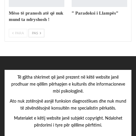
Mëso të pranosh atë që nuk
” Paradoksi i Llampës”
mund ta ndryshosh !
PARA
PAS
Të gjitha shkrimet që janë prezent në këtë website janë
prodhuar me qëllim përhapjen e kulturës dhe informacioneve
mbi psikologjinë.
Ato nuk zotërojnë asnjë funksion diagnostikues dhe nuk mund
të zëvëndësojnë konsultën me specialistin përkatës.
Materialet e këtij website janë subjekt copyright. Ndalohet
përdorimi i tyre për qëllime përfitimi.