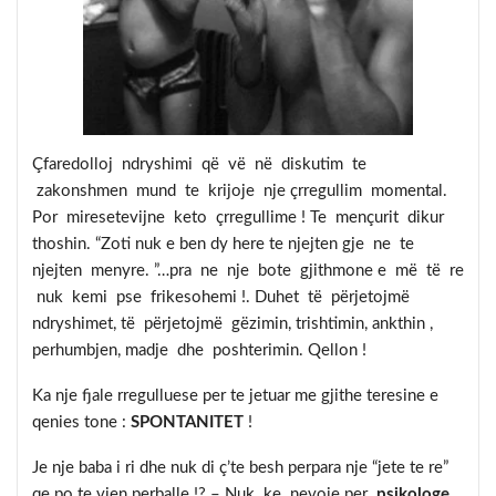
Çfaredolloj ndryshimi që vë në diskutim te
zakonshmen mund te krijoje nje çrregullim momental.
Por miresetevijne keto çrregullime ! Te mençurit dikur
thoshin. “Zoti nuk e ben dy here te njejten gje ne te
njejten menyre. ”…pra ne nje bote gjithmone e më të re
nuk kemi pse frikesohemi !. Duhet të përjetojmë
ndryshimet, të përjetojmë gëzimin, trishtimin, ankthin ,
perhumbjen, madje dhe poshterimin. Qellon !
Ka nje fjale rregulluese per te jetuar me gjithe teresine e
qenies tone :
SPONTANITET
!
Je nje baba i ri dhe nuk di ç’te besh perpara nje “jete te re”
qe po te vjen perballe !? – Nuk ke nevoje per
psikologe