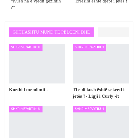
“Kush na e vjedh gëzimin
Errësira është djepi i jetës !
?”
GJITHASHTU MUND TË PËLQENI DHE
SHKRIME/ARTIKUJ
SHKRIME/ARTIKUJ
Kurthi i mendimit .
Ti e di kush është sekreti i
jetës ?- Ligji i Curly -it
SHKRIME/ARTIKUJ
SHKRIME/ARTIKUJ