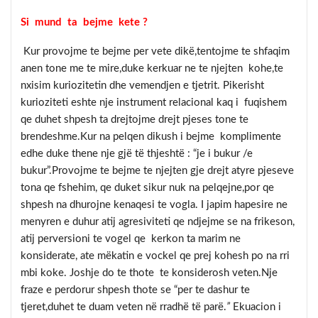
Si mund ta bejme kete ?
Kur provojme te bejme per vete dikë,tentojme te shfaqim
anen tone me te mire,duke kerkuar ne te njejten kohe,te
nxisim kuriozitetin dhe vemendjen e tjetrit. Pikerisht
kurioziteti eshte nje instrument relacional kaq i fuqishem
qe duhet shpesh ta drejtojme drejt pjeses tone te
brendeshme.Kur na pelqen dikush i bejme komplimente
edhe duke thene nje gjë të thjeshtë : “je i bukur /e
bukur”.Provojme te bejme te njejten gje drejt atyre pjeseve
tona qe fshehim, qe duket sikur nuk na pelqejne,por qe
shpesh na dhurojne kenaqesi te vogla. I japim hapesire ne
menyren e duhur atij agresiviteti qe ndjejme se na frikeson,
atij perversioni te vogel qe kerkon ta marim ne
konsiderate, ate mëkatin e vockel qe prej kohesh po na rri
mbi koke. Joshje do te thote te konsiderosh veten.Nje
fraze e perdorur shpesh thote se “per te dashur te
tjeret,duhet te duam veten në rradhë të parë.
”
Ekuacion i