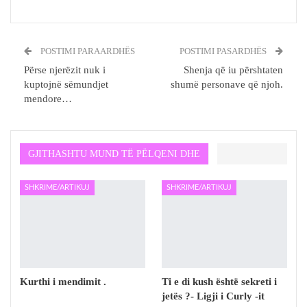
POSTIMI PARAARDHËS
POSTIMI PASARDHËS
Përse njerëzit nuk i
Shenja që iu përshtaten
kuptojnë sëmundjet
shumë personave që njoh.
mendore…
GJITHASHTU MUND TË PËLQENI DHE
SHKRIME/ARTIKUJ
SHKRIME/ARTIKUJ
Kurthi i mendimit .
Ti e di kush është sekreti i
jetës ?- Ligji i Curly -it