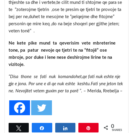
thjeshte sa dhe i vertete,te cilit mund ti shtojme qe para se
te “zoterojme tjetrin ,ose te presim qe tjetri te provoje ta
bej per ne,duhet te mesojme te “pelqejme dhe fitojme”
personin qe mire keq ,do na beje shoqeri per gjithe jeten;
veten tonë” .
Ne kete pike mund ta qeverisim vete mbreterine
tone, pa patur nevoje qe tjetri te na “fitojë” ose
mbroje, por duke i lene nese deshirojme lirine te na
vizitoje.
“Disa thone se fati nuk komandohet,qe fati nuk eshte nje
gje e jona. Por une e di qe nuk eshte keshtu.Fati yne jeton tek
ne. Nevojitet vetem guxim per ta parë ”
. – Merida, Rrebelja –
0
Tweet
Share
Share
Pin
SHARES