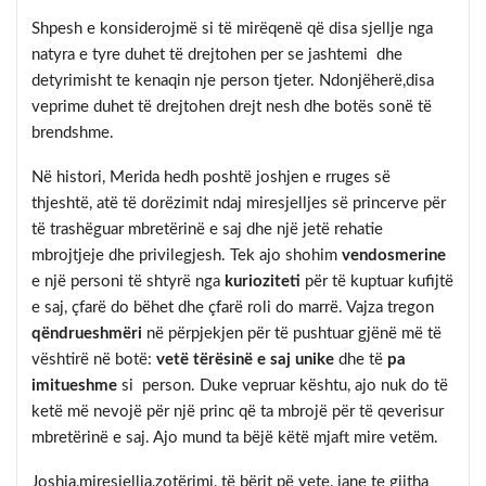
Shpesh e konsiderojmë si të mirëqenë që disa sjellje nga
natyra e tyre duhet të drejtohen per se jashtemi dhe
detyrimisht te kenaqin nje person tjeter. Ndonjëherë,disa
veprime duhet të drejtohen drejt nesh dhe botës sonë të
brendshme.
Në histori, Merida hedh poshtë joshjen e rruges së
thjeshtë, atë të dorëzimit ndaj miresjelljes së princerve për
të trashëguar mbretërinë e saj dhe një jetë rehatie
mbrojtjeje dhe privilegjesh. Tek ajo shohim
vendosmerine
e një personi të shtyrë nga
kurioziteti
për të kuptuar kufijtë
e saj, çfarë do bëhet dhe çfarë roli do marrë. Vajza tregon
qëndrueshmëri
në përpjekjen për të pushtuar gjënë më të
vështirë në botë:
vetë tërësinë e saj
unike
dhe të
pa
imitueshme
si person. Duke vepruar kështu, ajo nuk do të
ketë më nevojë për një princ që ta mbrojë për të qeverisur
mbretërinë e saj. Ajo mund ta bëjë këtë mjaft mire vetëm.
Joshja,miresjellja,zotërimi, të bërit pë vete, jane te gjitha