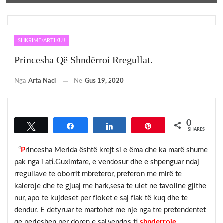
SHKRIME/ARTIKUJ
Princesha Që Shndërroi Rregullat.
Nga
Arta Naci
Në
Gus 19, 2020
0
Tweet
Share
Share
Pin
SHARES
“
P
rincesha Merida është krejt si e ëma dhe ka marë shume
pak nga i ati.Guximtare, e vendosur dhe e shpenguar ndaj
rregullave te oborrit mbreteror, preferon me mirë te
kaleroje dhe te gjuaj me hark,sesa te ulet ne tavoline gjithe
nur, apo te kujdeset per floket e saj flak të kuq dhe te
dendur. E detyruar te martohet me nje nga tre pretendentet
qe perleshen per doren e saj,vendos ti
shnderroje