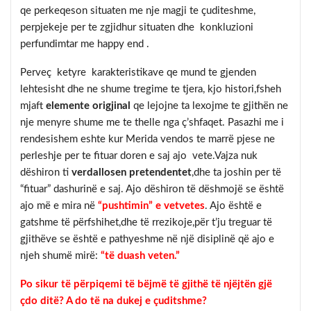
qe perkeqeson situaten me nje magji te çuditeshme,
perpjekeje per te zgjidhur situaten dhe konkluzioni
perfundimtar me happy end .
Perveç ketyre karakteristikave qe mund te gjenden
lehtesisht dhe ne shume tregime te tjera, kjo histori,fsheh
mjaft
elemente origjinal
qe lejojne ta lexojme te gjithën ne
nje menyre shume me te thelle nga ç’shfaqet. Pasazhi me i
rendesishem eshte kur Merida vendos te marrë pjese ne
perleshje per te fituar doren e saj ajo vete.Vajza nuk
dëshiron ti
verdallosen pretendentet
,dhe ta joshin per të
“fituar” dashurinë e saj. Ajo dëshiron të dëshmojë se është
ajo më e mira në
“pushtimin” e vetvetes
. Ajo është e
gatshme të përfshihet,dhe të rrezikoje,për t’ju treguar të
gjithëve se është e pathyeshme në një disiplinë që ajo e
njeh shumë mirë:
“të duash veten.”
Po sikur të përpiqemi të bëjmë të gjithë të njëjtën gjë
çdo ditë? A do të na dukej e çuditshme?