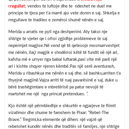
rregullat
; vendos te luftoje dhe te ndeshet ne duel me
principe te tjera per t’a marrë ajo vete doren e saj. Shkelja e
rregullave te tradites e zemëroi shumë nënën e saj.
Merida u arratis ne pyll nga deshperimi. Aty takoi nje
shtrige te vjeter qe i ofroi zgjidhje problemeve te saj
nepermjet magjise.Në vend që të qetesoje mosmarrveshjet
me nënën, ilaçi magjik e shndërroi këtë të fundit në një ari,
kafsha më e urryer nga babai luftarak,pasi vite më parë një
ari i kishte shqyer njeren këmbë.Pas një serë aventurash,
Merida u ribashkua me nënën e saj dhe, së bashku,arriten t’a
thyejnë magjinë.Vajza arriti të ruaj pavarësinë e saj, duke u
bërë trashëgimtare e mbretërisë pa patur nevojë të
martohet me një nga princat pretendues.
“.
Kjo është një përmbledhje e shkurtër e ngjarjeve te filmit
vizatimor dhe shume te famshem te Pixar; “Rebel-The
Brave.” Tregimi,ka elemente që dihen: një vajzë që
rebelohet kundër nënës dhe traditës së familjes, nje shtrige