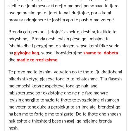
sjellje qe jemi mesuar ti drejtojme ndaj personave te tjere
ose qe presim qe te tjeret te na i drejtojne, por a kemi
provuar ndonjehere te joshim apo te pushtojme veten ?
Brenda çdo personi “jetojnë” aspekte, deshira, instikte te
ndryshme,.. Brenda nesh levizin pjese qe i mbajme te
fshehta dhe i pengojme te shfaqen, sepse kemi frike se do
na
gjykojne keq
, sepse i konsiderojme
shume te dobeta
dhe
madje te rrezikshme
.
Te provojme te joshim vetveten do te thote t’ju drejtohemi
pikerisht ketyre pjeseve tona jo te rehateshme. T’ju flasesh
me embelsi ketyre aspekteve tona qe nuk jane
mbizoteruese,por ekzistojne dhe ne nje fare menyre
levizin energjite tona,do te thote te zvogelojme distancen
me veten tone,duke u perpjekur te arrijme ate brendesi qe
na ben me te forte e me te sigurte. Do te thote dhe shpesh
nuk eshte e thjeshte,ti besosh asaj qe ndjejme brenda
nesh.