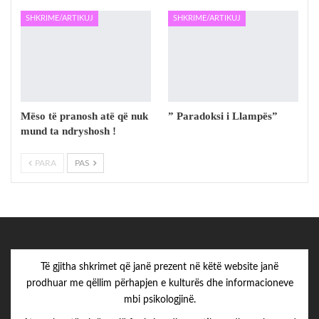
SHKRIME/ARTIKUJ
SHKRIME/ARTIKUJ
Mëso të pranosh atë që nuk
” Paradoksi i Llampës”
mund ta ndryshosh !
PARA
PAS
Të gjitha shkrimet që janë prezent në këtë website janë
prodhuar me qëllim përhapjen e kulturës dhe informacioneve
mbi psikologjinë.