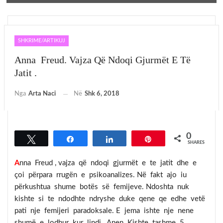
SHKRIME/ARTIKUJ
Anna Freud. Vajza Që Ndoqi Gjurmët E Të
Jatit .
Nga
Arta Naci
Në
Shk 6, 2018
0
Tweet
Share
Share
Pin
SHARES
A
nna Freud , vajza që ndoqi gjurmët e te jatit dhe e
çoi përpara rrugën e psikoanalizes. Në fakt ajo iu
përkushtua shume botës së femijeve. Ndoshta nuk
kishte si te ndodhte ndryshe duke qene qe edhe vetë
pati nje femijeri paradoksale. E jema ishte nje nene
shumë e lodhur kur lindi Anen. Kishte tashme 5