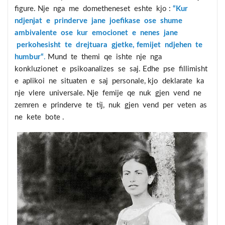
figure. Nje nga me dometheneset eshte kjo :
“Kur
ndjenjat e prinderve jane joefikase ose shume
ambivalente ose kur emocionet e nenes jane
perkohesisht te drejtuara gjetke, femijet ndjehen te
humbur“
.
Mund te themi qe ishte nje nga
konkluzionet e psikoanalizes se saj. Edhe pse fillimisht
e aplikoi ne situaten e saj personale, kjo deklarate ka
nje vlere universale. Nje femije qe nuk gjen vend ne
zemren e prinderve te tij, nuk gjen vend per veten as
ne kete bote .