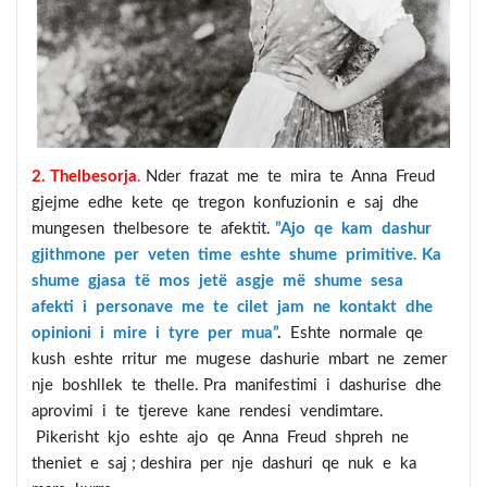
2. Thelbesorja
.
Nder frazat me te mira te Anna Freud
gjejme edhe kete qe tregon konfuzionin e saj dhe
mungesen thelbesore te afektit.
”Ajo qe kam dashur
gjithmone per veten time eshte shume primitive. Ka
shume gjasa të mos jetë asgje më shume sesa
afekti i personave me te cilet jam ne kontakt dhe
opinioni i mire i tyre per mua”
.
Eshte normale qe
kush eshte rritur me mugese dashurie mbart ne zemer
nje boshllek te thelle. Pra manifestimi i dashurise dhe
aprovimi i te tjereve kane rendesi vendimtare.
Pikerisht kjo eshte ajo qe Anna Freud shpreh ne
theniet e saj ; deshira per nje dashuri qe nuk e ka