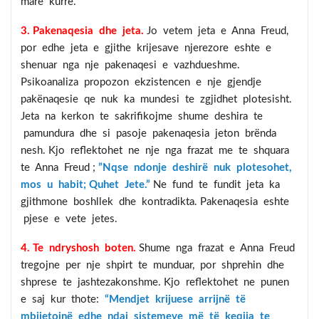
mare kurre.
3. Pakenaqesia dhe jeta.
Jo vetem jeta e Anna Freud,
por edhe jeta e gjithe krijesave njerezore eshte e
shenuar nga nje pakenaqesi e vazhdueshme.
Psikoanaliza propozon ekzistencen e nje gjendje
pakënaqesie qe nuk ka mundesi te zgjidhet plotesisht.
Jeta na kerkon te sakrifikojme shume deshira te
pamundura dhe si pasoje pakenaqesia jeton brënda
nesh. Kjo reflektohet ne nje nga frazat me te shquara
te Anna Freud ;
”Nqse ndonje deshirë nuk plotesohet,
mos u habit; Quhet Jete.”
Ne fund te fundit jeta ka
gjithmone boshllek dhe kontradikta. Pakenaqesia eshte
pjese e vete jetes.
4. Te ndryshosh boten.
Shume nga frazat e Anna Freud
tregojne per nje shpirt te munduar, por shprehin dhe
shprese te jashtezakonshme. Kjo reflektohet ne punen
e saj kur thote:
“Mendjet krijuese arrijnë të
mbijetojnë edhe ndaj sistemeve më të keqija te