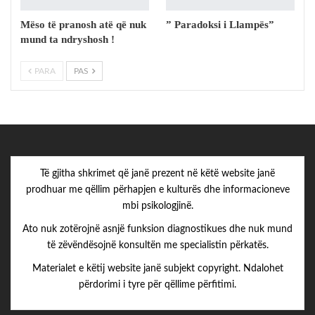
Mëso të pranosh atë që nuk
” Paradoksi i Llampës”
mund ta ndryshosh !
PARA
PAS
Të gjitha shkrimet që janë prezent në këtë website janë
prodhuar me qëllim përhapjen e kulturës dhe informacioneve
mbi psikologjinë.
Ato nuk zotërojnë asnjë funksion diagnostikues dhe nuk mund
të zëvëndësojnë konsultën me specialistin përkatës.
Materialet e këtij website janë subjekt copyright. Ndalohet
përdorimi i tyre për qëllime përfitimi.