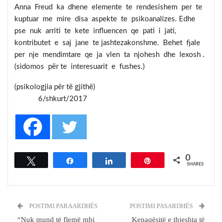
Anna Freud ka dhene elemente te rendesishem per te
kuptuar me mire disa aspekte te psikoanalizes. Edhe
pse nuk arriti te kete influencen qe pati i jati,
kontributet e saj jane te jashtezakonshme. Behet fjale
per nje mendimtare qe ja vlen ta njohesh dhe lexosh .
(sidomos për te interesuarit e fushes.)
(psikologjia për të gjithë)
6/shkurt/2017
0
Tweet
Share
Share
Pin
SHARES
POSTIMI PARAARDHËS
POSTIMI PASARDHËS
“Nuk mund të flemë mbi
Kenaqësitë e thjeshta të