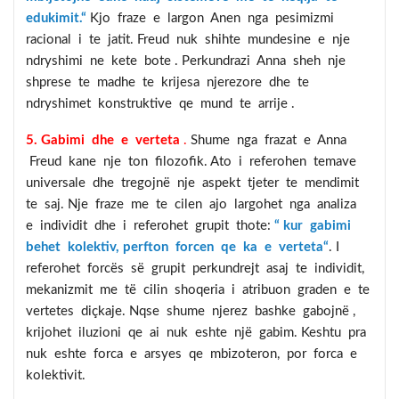
edukimit.“
Kjo fraze e largon Anen nga pesimizmi
racional i te jatit. Freud nuk shihte mundesine e nje
ndryshimi ne kete bote . Perkundrazi Anna sheh nje
shprese te madhe te krijesa njerezore dhe te
ndryshimet konstruktive qe mund te arrije .
5. Gabimi dhe e verteta
.
Shume nga frazat e Anna
Freud kane nje ton filozofik. Ato i referohen temave
universale dhe tregojnë nje aspekt tjeter te mendimit
te saj. Nje fraze me te cilen ajo largohet nga analiza
e individit dhe i referohet grupit thote:
“ kur gabimi
behet kolektiv, perfton forcen qe ka e verteta“
. I
referohet forcës së grupit perkundrejt asaj te individit,
mekanizmit me të cilin shoqeria i atribuon graden e te
vertetes diçkaje. Nqse shume njerez bashke gabojnë ,
krijohet iluzioni qe ai nuk eshte një gabim. Keshtu pra
nuk eshte forca e arsyes qe mbizoteron, por forca e
kolektivit.