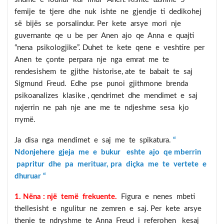
femije te tjere dhe nuk ishte ne gjendje ti dedikohej
së bijës se porsalindur. Per kete arsye mori nje
guvernante qe u be per Anen ajo qe Anna e quajti
“nena psikologjike”. Duhet te kete qene e veshtire per
Anen te çonte perpara nje nga emrat me te
rendesishem te gjithe historise, ate te babait te saj
Sigmund Freud. Edhe pse punoi gjithmone brenda
psikoanalizes klasike , qendrimet dhe mendimet e saj
nxjerrin ne pah nje ane me te ndjeshme sesa kjo
rrymë.
Ja disa nga mendimet e saj me te spikatura.
“
Ndonjehere gjeja me e bukur eshte ajo qe mberrin
papritur dhe pa merituar, pra diçka me te vertete e
dhuruar “
1. Nëna : një temë frekuente.
Figura e nenes mbeti
thellesisht e ngulitur ne zemren e saj. Per kete arsye
thenie te ndryshme te Anna Freud i referohen kesaj