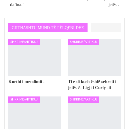
dafina.”
jetës .
GJITHASHTU MUND TË PËLQENI DHE
SHKRIME/ARTIKUJ
SHKRIME/ARTIKUJ
Kurthi i mendimit .
Ti e di kush është sekreti i
jetës ?- Ligji i Curly -it
SHKRIME/ARTIKUJ
SHKRIME/ARTIKUJ