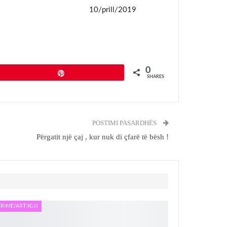
ë) 10/prill/2019
0
Pin
SHARES
POSTIMI PASARDHËS
Përgatit një çaj , kur nuk di çfarë të bësh !
RIME/ARTIKUJ