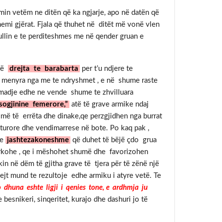
min vetëm ne ditën që ka ngjarje, apo në datën që
themi gjërat. Fjala që thuhet në ditët më vonë vlen
ullin e te perditeshmes me në qender gruan e
 të
drejta
te
barabarta
per t’u ndjere te
në menyra nga me te ndryshmet , e në shume raste
madje edhe ne vende shume te zhvilluara
sogjinine femerore,”
atë të grave armike ndaj
e më të errëta dhe dinake,qe perzgjidhen nga burrat
kulturore dhe vendimarrese në bote. Po kaq pak ,
e
jashtezakoneshme
që duhet të bëjë çdo grua
Nderkohe , qe i mëshohet shumë dhe favorizohen
in në dëm të gjitha grave të tjera për të zënë një
pejt mund te rezultoje edhe armiku i atyre vetë. Te
o dhuna eshte ligji i qenies tone, e ardhmja ju
besnikeri, sinqeritet, kurajo dhe dashuri jo të