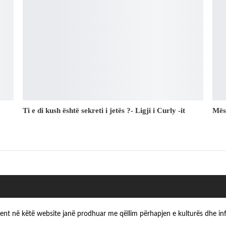
Ti e di kush është sekreti i jetës ?- Ligji i Curly -it
Mës
ezent në këtë website janë prodhuar me qëllim përhapjen e kulturës dhe in