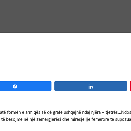
Share
Share
atë formën e armiqësisë që gratë ushqejnë ndaj njëra – tjetrës…Ndos
ur të besojme në një zemergjerësi dhe miresjellje femerore te supoz