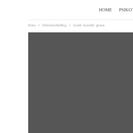
HOME
PSIKO
Kreu
Shkrime/Artikuj
Gratë kundër grave.