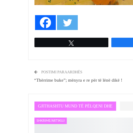
Tweet
POSTIMI PARAARDHËS
“Thërrime buke”; mënyra e re për të lënë dikë !
GJITHASHTU MUND TË PËLQENI DHE
SHKRIME/ARTIKUJ