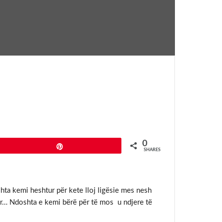
0
Pin
SHARES
hta kemi heshtur për kete lloj ligësie mes nesh
uar… Ndoshta e kemi bërë për të mos u ndjere të