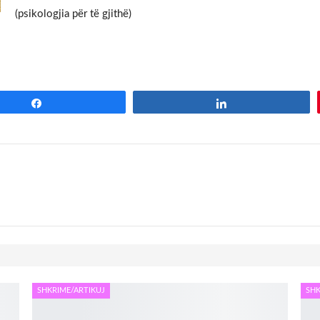
(psikologjia për të gjith
Share
Share
SHKRIME/ARTIKUJ
SHK