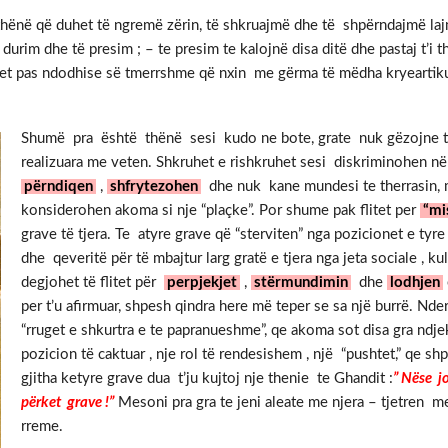
thënë që duhet të ngremë zërin, të shkruajmë dhe të shpërndajmë laj
durim dhe të presim ; – te presim te kalojnë disa ditë dhe pastaj t’i 
itet pas ndodhise së tmerrshme që nxin me gërma të mëdha kryeartik
Shumë pra është thënë sesi kudo ne bote, grate nuk gëzojne
realizuara me veten. Shkruhet e rishkruhet sesi diskriminohen 
përndiqen
,
shfrytezohen
dhe nuk kane mundesi te therrasin, 
konsiderohen akoma si nje “plaçke”. Por shume pak flitet per
“mi
grave të tjera. Te atyre grave që “sterviten” nga pozicionet e tyr
dhe qeveritë për të mbajtur larg gratë e tjera nga jeta sociale , 
degjohet të flitet për
perpjekjet
,
stërmundimin
dhe
lodhjen
per t’u afirmuar, shpesh qindra here më teper se sa një burrë. 
“rruget e shkurtra e te papranueshme”, qe akoma sot disa gra ndjek
pozicion të caktuar , nje rol të rendesishem , një “pushtet,” qe sh
gjitha ketyre grave dua t’ju kujtoj nje thenie te Ghandit :
” Nëse j
përket grave !”
Mesoni pra gra te jeni aleate me njera – tjetren me 
rreme.