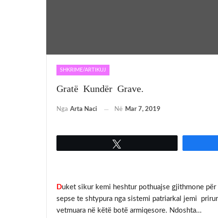
SHKRIME/ARTIKUJ
Gratë Kundër Grave.
Nga
Arta Naci
Në
Mar 7, 2019
Tweet
D
uket sikur kemi heshtur pothuajse gjithmone për 
sepse te shtypura nga sistemi patriarkal jemi prir
vetmuara në këtë botë armiqesore. Ndoshta…