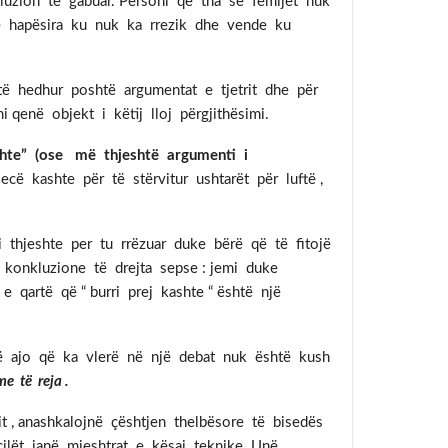
luzion të gabuar. Personi që tha se fëmijët nuk
në hapësira ku nuk ka rrezik dhe vende ku
të hedhur poshtë argumentat e tjetrit dhe për
enë objekt i këtij lloj përgjithësimi.
shte” (ose më thjeshtë argumenti i
ë kashte për të stërvitur ushtarët për luftë ,
 thjeshte per tu rrëzuar duke bërë që të fitojë
 konkluzione të drejta sepse : jemi duke
 qartë që “ burri prej kashte “ është një
ë që ajo që ka vlerë në një debat nuk është kush
e të reja .
mit , anashkalojnë çështjen thelbësore të bisedës
ët janë mjeshtrat e kësaj teknike. Unë