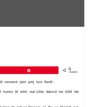
0
Pin
SHARES
atë moment njeri prej tyre thotë :
 në humor të mirë , nuk ishte dakord me këtë ide