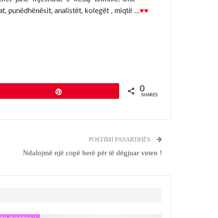
punëdhënësit, analistët, kolegët , miqtë …
♥♥
0
Pin
SHARES
POSTIMI PASARDHËS
Ndalojmë një copë herë për të dëgjuar veten !