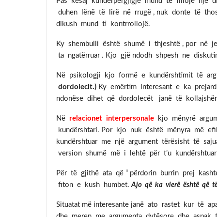
Pas kësaj kundërpërgjigje mund të fillojë një 
duhen lënë të lirë në rrugë , nuk donte të th
dikush mund ti kontrrollojë.
Ky shembulli është shumë i thjeshtë , por në 
ta ngatërruar . Kjo gjë ndodh shpesh ne diskut
Në psikologji kjo formë e kundërshtimit të arg
dordolecit.)
Ky emërtim interesant e ka prejard
ndonëse dihet që dordolecët janë të kollajshë
Në
relacionet interpersonale
kjo mënyrë argume
kundërshtari. Por kjo nuk është mënyra më efik
kundërshtuar me një argument tërësisht të sajuar
version shumë më i lehtë për t’u kundërshtuar 
Për të gjithë ata që “ përdorin burrin prej kas
fiton e kush humbet.
Ajo që ka vlerë është që t
Situatat më interesante janë ato rastet kur të ap
dhe meren me argumenta dytësore dhe aspak te