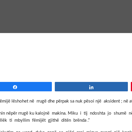
Share
Share
ëmijë lëshohet në rrugë dhe përpak sa nuk pësoi një aksident ; në 
redhin nëpër rrugë ku kalojnë makina. Miku i tij ndoshta jo shumë
lëk ti mbyllim fëmijët gjithë ditën brënda .”