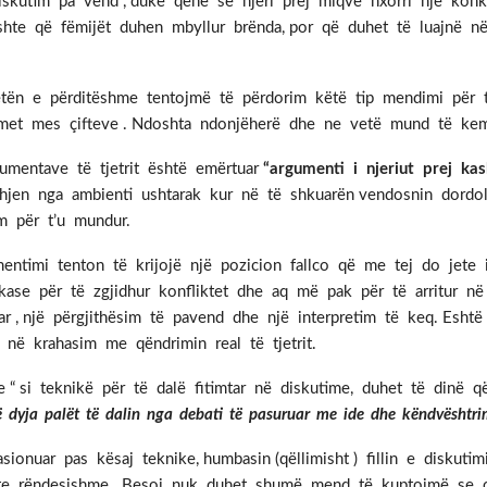
diskutim pa vend , duke qenë se njëri prej miqve nxorri një konk
oshte që fëmijët duhen mbyllur brënda, por që duhet të luajnë 
jetën e përditëshme tentojmë të përdorim këtë tip mendimi për 
imet mes çifteve . Ndoshta ndonjëherë dhe ne vetë mund të kemi q
umentave të tjetrit është emërtuar
“argumenti i njeriut prej ka
hjen nga ambienti ushtarak kur në të shkuarën vendosnin dordolec
m për t’u mundur.
ntimi tenton të krijojë një pozicion fallco që me tej do jete i
ase për të zgjidhur konfliktet dhe aq më pak për të arritur në
 , një përgjithësim të pavend dhe një interpretim të keq. Eshtë e
në krahasim me qëndrimin real të tjetrit.
hte “ si teknikë për të dalë fitimtar në diskutime, duhet të din
ë dyja palët të dalin nga debati të pasuruar me ide dhe këndvështrim
asionuar pas kësaj teknike, humbasin (qëllimisht ) fillin e diskuti
 rëndesishme. Besoj nuk duhet shumë mend të kuptojmë se cil