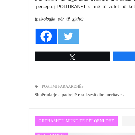
perceptoj POLITIKANET si më të zotët në këtë me
(psikologjia për të gjithë
Tweet
POSTIMI PARAARDHËS
Shpërndarje e padrejtë e suksesit dhe meritave .
GJITHASHTU MUND TË PËLQENI DHE