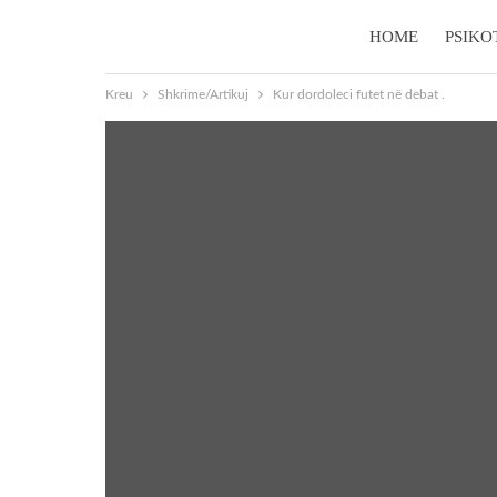
HOME
PSIKO
Kreu
Shkrime/Artikuj
Kur dordoleci futet në debat .