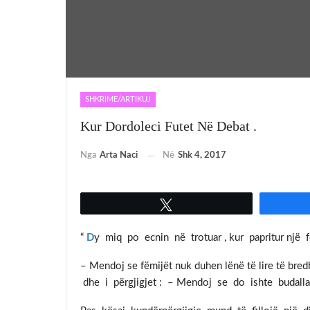
SHKRIME/ARTIKUJ
Kur Dordoleci Futet Në Debat .
Nga
Arta Naci
Në
Shk 4, 2017
Tweet
“
D
y miq po ecnin në trotuar , kur papritur një f
– Mendoj se fëmijët nuk duhen lënë të lire të b
dhe i përgjigjet : – Mendoj se do ishte budallal