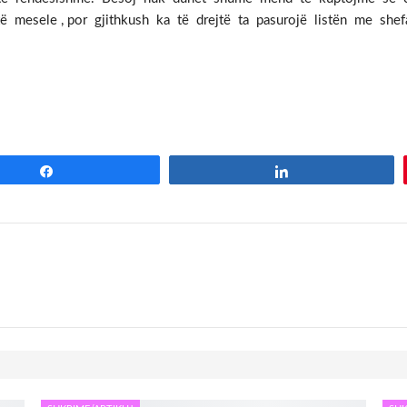
sele , por gjithkush ka të drejtë ta pasurojë listën me shefat, 
)
Share
Share