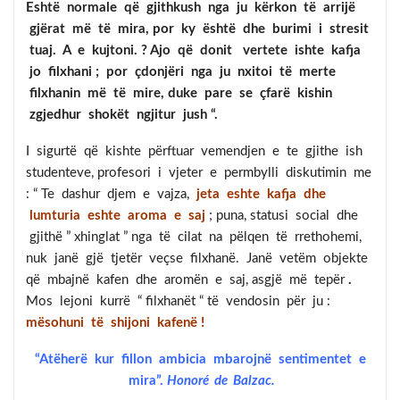
Eshtë normale që gjithkush nga ju kërkon të arrijë
gjërat më të mira, por ky është dhe burimi i stresit
tuaj. A e kujtoni. ? Ajo që donit vertete ishte kafja
jo filxhani ; por çdonjëri nga ju nxitoi të merte
filxhanin më të mire, duke pare se çfarë kishin
zgjedhur shokët ngjitur jush “.
I sigurtë që kishte përftuar vemendjen e te gjithe ish
studenteve, profesori i vjeter e permbylli diskutimin me
: “ Te dashur djem e vajza,
jeta eshte kafja dhe
lumturia eshte aroma e saj
; puna, statusi social dhe
gjithë ” xhinglat ” nga të cilat na pëlqen të rrethohemi,
nuk janë gjë tjetër veçse filxhanë.
Janë vetëm objekte
që mbajnë kafen dhe aromën e saj, asgjë më tepër
.
Mos lejoni kurrë “ filxhanët “ të vendosin për ju :
mësohuni të shijoni kafenë !
“Atëherë kur fillon ambicia mbarojnë sentimentet e
mira”.
Honoré de Balzac.