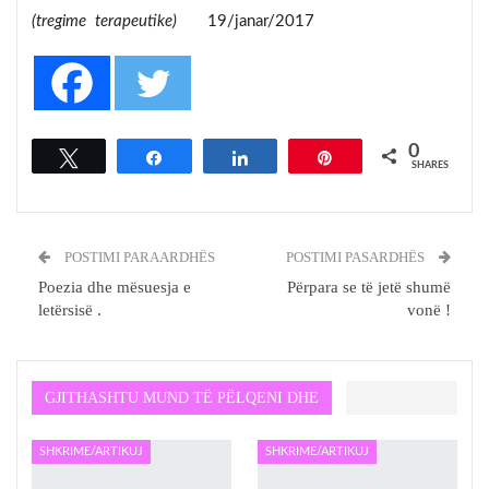
(tregime terapeutike)
19/janar/2017
0
Tweet
Share
Share
Pin
SHARES
POSTIMI PARAARDHËS
POSTIMI PASARDHËS
Poezia dhe mësuesja e
Përpara se të jetë shumë
letërsisë .
vonë !
GJITHASHTU MUND TË PËLQENI DHE
SHKRIME/ARTIKUJ
SHKRIME/ARTIKUJ