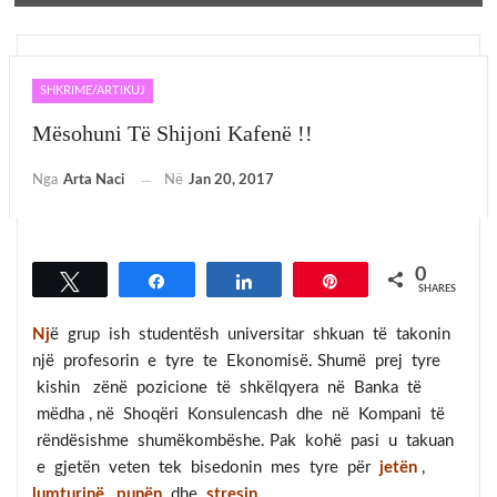
SHKRIME/ARTIKUJ
Mësohuni Të Shijoni Kafenë !!
Nga
Arta Naci
Në
Jan 20, 2017
0
Tweet
Share
Share
Pin
SHARES
Nj
ë grup ish studentësh universitar shkuan të takonin
një profesorin e tyre te Ekonomisë. Shumë prej tyre
kishin zënë pozicione të shkëlqyera në Banka të
mëdha , në Shoqëri Konsulencash dhe në Kompani të
rëndësishme shumëkombëshe. Pak kohë pasi u takuan
e gjetën veten tek bisedonin mes tyre për
jetën
,
lumturinë
,
punën
dhe
stresin
.