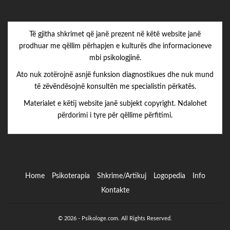
Të gjitha shkrimet që janë prezent në këtë website janë
prodhuar me qëllim përhapjen e kulturës dhe informacioneve
mbi psikologjinë.
Ato nuk zotërojnë asnjë funksion diagnostikues dhe nuk mund
të zëvëndësojnë konsultën me specialistin përkatës.
Materialet e këtij website janë subjekt copyright. Ndalohet
përdorimi i tyre për qëllime përfitimi.
Home
Psikoterapia
Shkrime/Artikuj
Logopedia
Info
Kontakte
© 2026 - Psikologe.com. All Rights Reserved.