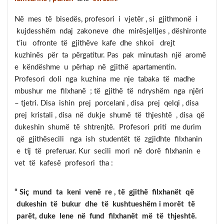
Në mes të bisedës, profesori i vjetër , si gjithmonë i
kujdesshëm ndaj zakoneve dhe mirësjelljes , dëshironte
t’iu ofronte të gjithëve kafe dhe shkoi drejt
kuzhinës për ta përgatitur. Pas pak minutash një aromë
e këndëshme u përhap në gjithë apartamentin.
Profesori doli nga kuzhina me nje tabaka të madhe
mbushur me filxhanë ; të gjithë të ndryshëm nga njëri
– tjetri. Disa ishin prej porcelani , disa prej qelqi , disa
prej kristali , disa në dukje shumë të thjeshtë , disa që
dukeshin shumë të shtrenjtë. Profesori priti me durim
që gjithësecili nga ish studentët të zgjidhte filxhanin
e tij të preferuar. Kur secili mori në dorë filxhanin e
vet të kafesë profesori tha :
“ S
iç mund ta keni venë re , të gjithë filxhanët që
dukeshin të bukur dhe të kushtueshëm i morët të
parët, duke lene në fund filxhanët më të thjeshtë.