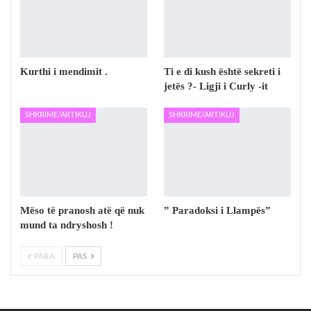
Kurthi i mendimit .
Ti e di kush është sekreti i
jetës ?- Ligji i Curly -it
SHKRIME/ARTIKUJ
SHKRIME/ARTIKUJ
Mëso të pranosh atë që nuk
” Paradoksi i Llampës”
mund ta ndryshosh !
PARA
PAS