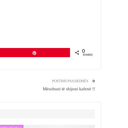
0
Pin
SHARES
POSTIMI PASARDHËS
Mësohuni të shijoni kafenë !!
RIME/ARTIKUJ