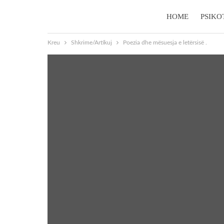
HOME
PSIKO
Kreu
Shkrime/Artikuj
Poezia dhe mësuesja e letërsisë .