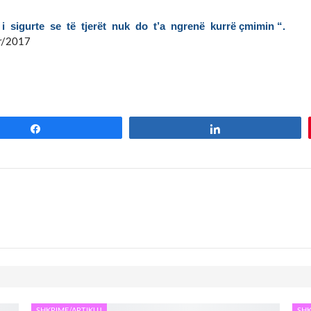
i sigurte se të tjerët nuk do t’a ngrenë kurrë çmimin “.
r/2017
Share
Share
SHKRIME/ARTIKUJ
SHK