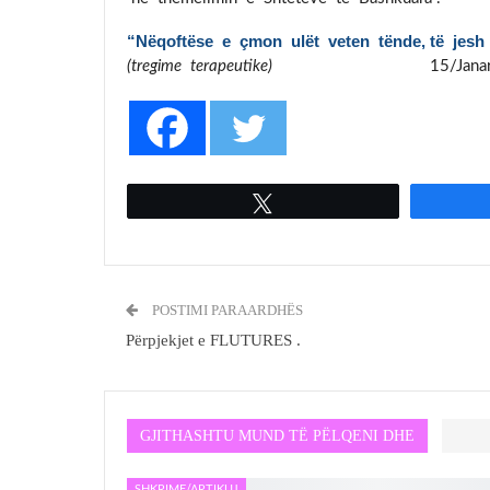
“Nëqoftëse e çmon ulët veten tënde, të jesh 
(tregime terapeutike)
15/Jana
Tweet
POSTIMI PARAARDHËS
Përpjekjet e FLUTURES .
GJITHASHTU MUND TË PËLQENI DHE
SHKRIME/ARTIKUJ