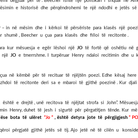
mi dëgjuar për të . Beecher ishte një politikan i shquar në Ame
 mësimin e historisë dhe përqëndrohemi te një ndodhi e jetës së
r – in në mësim dhe i kërkoi të përsëriste para klasës një poez
shumë , Beecher u çua para klasës dhe filloi të recitonte .
ara kur mësuesja e egër lëshoi një
JO
të fortë që oshëtiu në gji
u një
JO
e tmerrshme. I turpëruar Henry ndaloi recitimin dhe u 
 u çua në këmbë për të recituar të njëjtën poezi. Edhe kësaj here 
hdoi të recitonte deri sa e mbaroi të gjithë poezinë . Kur djal
është e drejtë , unë recitova të njëjtat strofa si John”. Mësuesja
min Henry, duhet të jesh i sigurtë për përgatitjen tënde. Kur më
ëse bota të ulëret
“Jo “
, është detyra jote të përgjigjesh
“ PO
roi përgjatë gjithë jetës së tij. Ajo jetë në të cilën u konsid