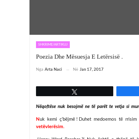
SHKRIME/ARTIKUJ
Poezia Dhe Mësuesja E Letërsisë .
Nga
Arta Naci
Në
Jan 17, 2017
Tweet
Nëqoftëse nuk besojmë ne të parët te vetja si mund
N
uk kemi ç’bëjmë ! Duhet medoemos të rrisim
vetëvlerësim
.