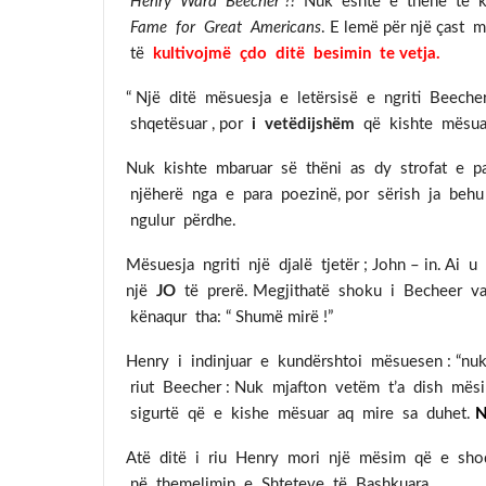
Henry Ward Beecher ?!
Nuk është e thënë të ke
Fame for Great Americans
. E lemë për një çast
të
kultivojmë çdo ditë besimin te vetja.
“ Një ditë mësuesja e letërsisë e ngriti Beeche
shqetësuar , por
i vetëdijshëm
që kishte mësuar 
Nuk kishte mbaruar së thëni as dy strofat e p
njëherë nga e para poezinë, por sërish ja beh
ngulur përdhe.
Mësuesja ngriti një djalë tjetër ; John – in. Ai
një
JO
të prerë. Megjithatë shoku i Becheer vaz
kënaqur tha: “ Shumë mirë !”
Henry i indinjuar e kundërshtoi mësuesen : “nuk 
riut Beecher : Nuk mjafton vetëm t’a dish mësi
sigurtë që e kishe mësuar aq mire sa duhet.
N
Atë ditë i riu Henry mori një mësim që e shoqë
në themelimin e Shteteve të Bashkuara .