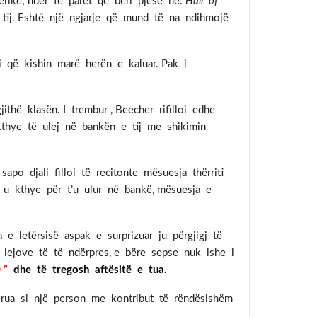
rikë; ndër të parët që bëri pjesë në:
Hall of
 tij. Eshtë një ngjarje që mund të na ndihmojë
i që kishin marë herën e kaluar. Pak i
thë klasën. I trembur , Beecher rifilloi edhe
kthye të ulej në bankën e tij me shikimin
sapo djali filloi të recitonte mësuesja thërriti
i u kthye për t’u ulur në bankë, mësuesja e
 e letërsisë aspak e surprizuar ju përgjigj të
 lejove të të ndërpres, e bëre sepse nuk ishe i
 ”
dhe të tregosh aftësitë e tua.
erua si një person me kontribut të rëndësishëm