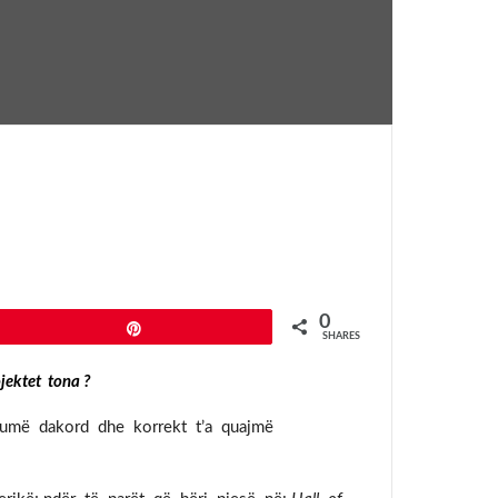
0
Pin
SHARES
jektet tona ?
shumë dakord dhe korrekt t’a quajmë