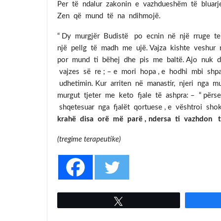
Per të ndalur zakonin e vazhdueshëm të bluarj
Zen që mund të na ndihmojë.
“ Dy murgjër Budistë po ecnin në një rruge te g
një pellg të madh me ujë. Vajza kishte veshur
por mund ti bëhej dhe pis me baltë. Ajo nuk do
vajzes së re ; – e mori hopa , e hodhi mbi shp
udhetimin. Kur arriten në manastir, njeri nga m
murgut tjeter me keto fjale të ashpra: – “ përs
shqetesuar nga fjalët qortuese , e vështroi sh
krahë disa orë më parë , ndersa ti vazhdon 
(tregime terapeutike) 2
Tweet