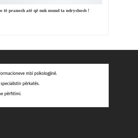
o të pranosh atë që nuk mund ta ndryshosh !
formacioneve mbi psikologjinë.
pecialistin përkatës.
e përfitimi.