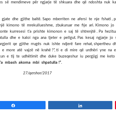
es së mendimeve për ngjarje të shkuara dhe që ndoshta nuk ka
jate dhe gjithe baltë. Sapo mberriten ne afersi te nje fshati , p
 një kimono të mrekullueshme, zbukuruar me fije ari. Kimono jo
nte kurresesi t’a prishte kimonon e saj të shtrenjtë . Pa hezitu
atulla dhe e kaloi nga ana tjeter e pellgut. Pas kesaj ngjarje j
urgjerit qe gjithe rrugës nuk ishte ndjerë fare rehat, shpertheu
e e more atë vajzë në krahë ?”, ti e di mire që urdhëri yne na 
okun e tij te udhëtimit dhe duke buzeqeshur iu pergjigj me keto
t’a mbash akoma mbi shpatulla !”
.
7/qershor/2017
Share
Share