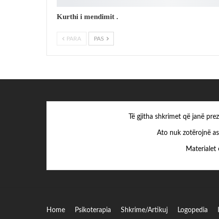
Kurthi i mendimit .
PARA
PAS
Të gjitha shkrimet që janë pr
Ato nuk zotërojnë as
Materialet 
Home
Psikoterapia
Shkrime/Artikuj
Logopedia