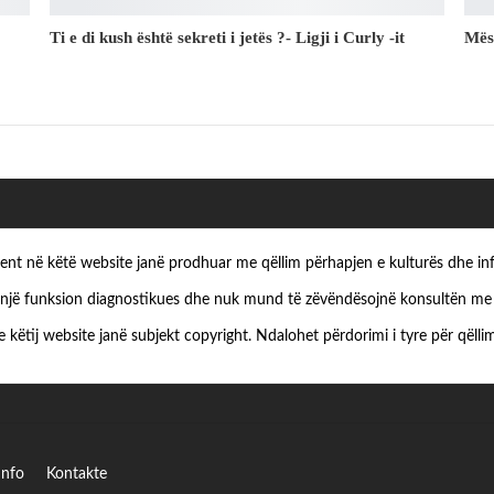
Ti e di kush është sekreti i jetës ?- Ligji i Curly -it
Mës
ezent në këtë website janë prodhuar me qëllim përhapjen e kulturës dhe in
një funksion diagnostikues dhe nuk mund të zëvëndësojnë konsultën me s
e këtij website janë subjekt copyright. Ndalohet përdorimi i tyre për qëllim
Info
Kontakte