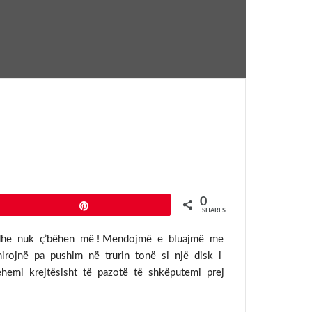
0
Pin
SHARES
më dhe nuk ç’bëhen më ! Mendojmë e bluajmë me
xhirojnë pa pushim në trurin tonë si një disk i
hemi krejtësisht të pazotë të shkëputemi prej