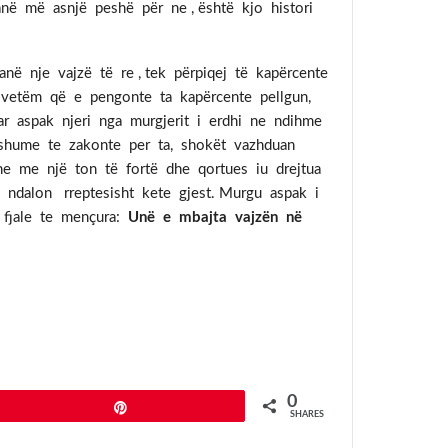
në më asnjë peshë për ne , është kjo histori
anë nje vajzë të re , tek përpiqej të kapërcente
 vetëm që e pengonte ta kapërcente pellgun,
ar aspak njeri nga murgjerit i erdhi ne ndihme
o shume te zakonte per ta, shokët vazhduan
 dhe me një ton të fortë dhe qortues iu drejtua
e ndalon rreptesisht kete gjest. Murgu aspak i
 fjale te mençura:
Unë e mbajta vajzën në
0
Pin
SHARES