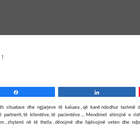
 !
Share
Share
eth situatave dhe ngjarjeve të kaluara , që kanë ndodhur tash
të partnerit, të klientëve, të pacientëve … Mendimet xhirojnë e ri
n , zhytemi në të thella , dënojmë dhe fajësojmë veten dhe ndje