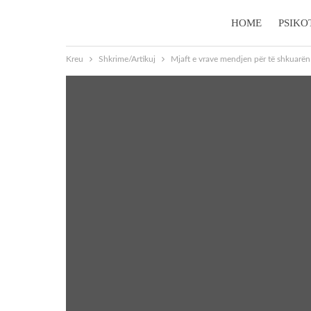
HOME
PSIKO
Kreu
Shkrime/Artikuj
Mjaft e vrave mendjen për të shkuarën 