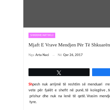
SHKRIME/ARTIKUJ
Mjaft E Vrave Mendjen Për Të Shkuarën
Nga
Arta Naci
Në
Qer 26, 2017
Tweet
Sh
pesh nuk arrijmë të reshtim së menduari rr
vete për fjalët e shefit në punë, të kolegëve , 
prishur dhe nuk na lenë të qetë. Vrasim mendje
tyre.