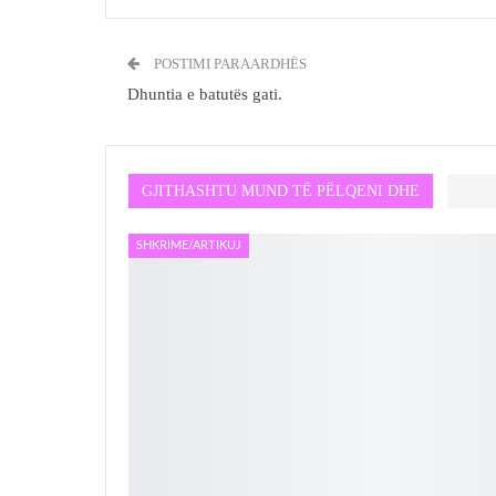
POSTIMI PARAARDHËS
Dhuntia e batutës gati.
GJITHASHTU MUND TË PËLQENI DHE
SHKRIME/ARTIKUJ