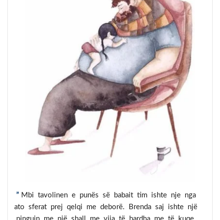
”
Mbi tavolinen e punës së babait tim ishte nje nga
ato sferat prej qelqi me deborë. Brenda saj ishte një
pinguin me një shall me vija të bardha me të kuqe.