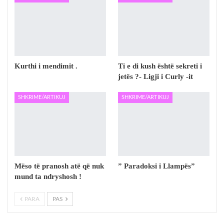
Kurthi i mendimit .
Ti e di kush është sekreti i
jetës ?- Ligji i Curly -it
SHKRIME/ARTIKUJ
SHKRIME/ARTIKUJ
Mëso të pranosh atë që nuk
” Paradoksi i Llampës”
mund ta ndryshosh !
PARA
PAS