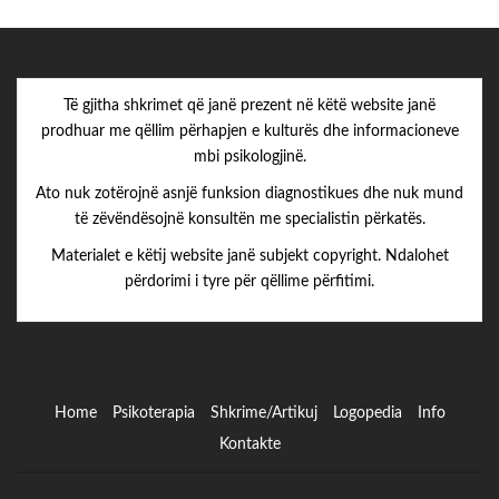
Të gjitha shkrimet që janë prezent në këtë website janë
prodhuar me qëllim përhapjen e kulturës dhe informacioneve
mbi psikologjinë.
Ato nuk zotërojnë asnjë funksion diagnostikues dhe nuk mund
të zëvëndësojnë konsultën me specialistin përkatës.
Materialet e këtij website janë subjekt copyright. Ndalohet
përdorimi i tyre për qëllime përfitimi.
Home
Psikoterapia
Shkrime/Artikuj
Logopedia
Info
Kontakte