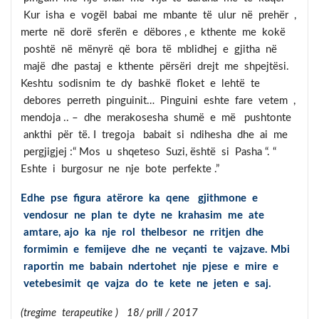
Kur isha e vogël babai me mbante të ulur në prehër ,
merte në dorë sferën e dëbores , e kthente me kokë
poshtë në mënyrë që bora të mblidhej e gjitha në
majë dhe pastaj e kthente përsëri drejt me shpejtësi.
Keshtu sodisnim te dy bashkë floket e lehtë te
debores perreth pinguinit… Pinguini eshte fare vetem ,
mendoja .. – dhe merakosesha shumë e më pushtonte
ankthi për të. I tregoja babait si ndihesha dhe ai me
pergjigjej :“ Mos u shqeteso Suzi, është si Pasha “. “
Eshte i burgosur ne nje bote perfekte .”
Edhe pse figura atërore ka qene gjithmone e
vendosur ne plan te dyte ne krahasim me ate
amtare, ajo ka nje rol thelbesor ne rritjen dhe
formimin e femijeve dhe ne veçanti te vajzave. Mbi
raportin me babain ndertohet nje pjese e mire e
vetebesimit qe vajza do te kete ne jeten e saj.
(tregime terapeutike ) 18/ prill / 2017