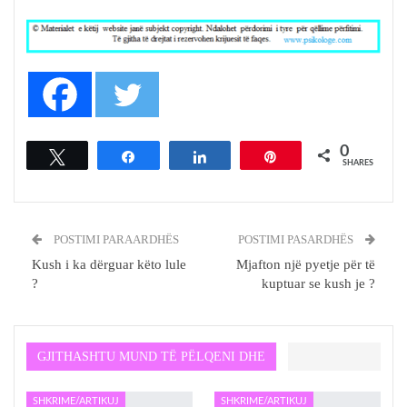
0
Tweet
Share
Share
Pin
SHARES
POSTIMI PARAARDHËS
POSTIMI PASARDHËS
Kush i ka dërguar këto lule
Mjafton një pyetje për të
?
kuptuar se kush je ?
GJITHASHTU MUND TË PËLQENI DHE
SHKRIME/ARTIKUJ
SHKRIME/ARTIKUJ