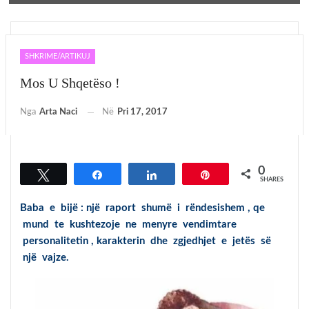
SHKRIME/ARTIKUJ
Mos U Shqetëso !
Nga
Arta Naci
Në
Pri 17, 2017
0
Tweet
Share
Share
Pin
SHARES
Baba e bijë : një raport shumë i rëndesishem , qe
mund te kushtezoje ne menyre vendimtare
personalitetin , karakterin dhe zgjedhjet e jetës së
një vajze.