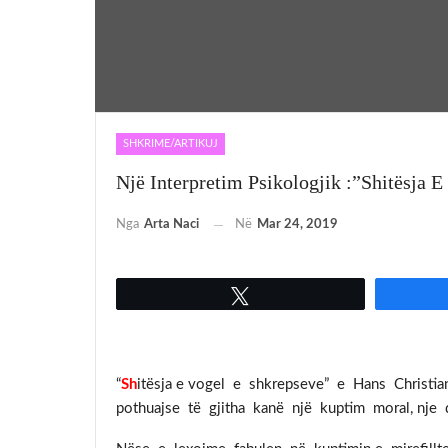
SHKRIME/ARTIKUJ
Një Interpretim Psikologjik :”Shitësja E
Nga
Arta Naci
Në
Mar 24, 2019
Tweet
“
Sh
itësja e vogel e shkrepseve” e Hans Christi
pothuajse të gjitha kanë një kuptim moral, nje