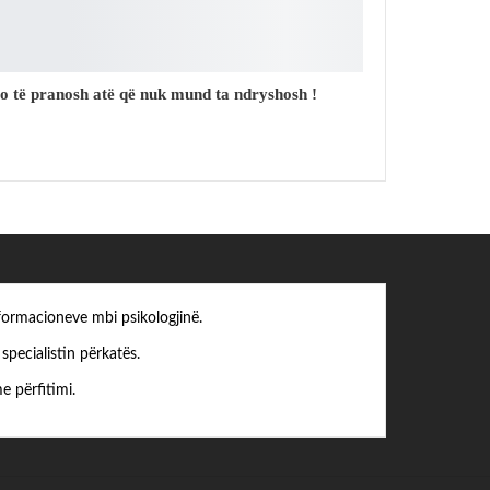
o të pranosh atë që nuk mund ta ndryshosh !
formacioneve mbi psikologjinë.
pecialistin përkatës.
e përfitimi.