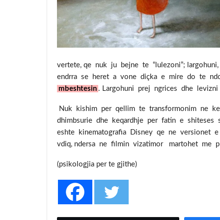
vertete, qe nuk ju bejne te “lulezoni”; largohun
endrra se heret a vone diçka e mire do te ndod
mbeshtesin
. Largohuni prej ngrices dhe levizn
Nuk kishim per qellim te transformonim ne kete
dhimbsurie dhe keqardhje per fatin e shiteses s
eshte kinematografia Disney qe ne versionet e
vdiq, ndersa ne filmin vizatimor martohet me pri
(psikologjia per te gji