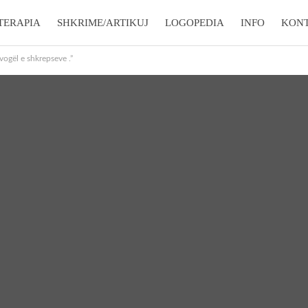
TERAPIA
SHKRIME/ARTIKUJ
LOGOPEDIA
INFO
KON
 vogël e shkrepseve .”