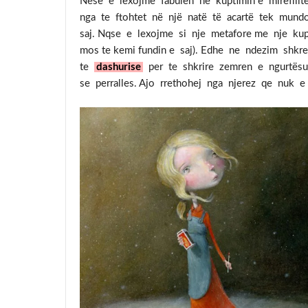
Nëse e lexojme fabulen në kuptimin e mirefillt
nga te ftohtet në një natë të acartë tek mund
saj. Nqse e lexojme si nje metafore me nje kup
mos te kemi fundin e saj). Edhe ne ndezim shk
te
dashurise
per te shkrire zemren e ngurtësu
se perralles. Ajo rrethohej nga njerez qe nuk 