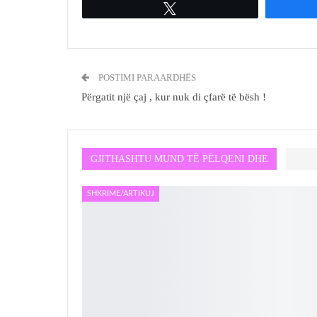
Tweet
POSTIMI PARAARDHËS
Përgatit një çaj , kur nuk di çfarë të bësh !
GJITHASHTU MUND TË PËLQENI DHE
SHKRIME/ARTIKUJ