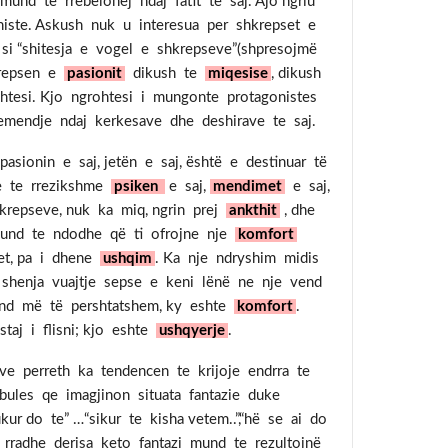
nd te rrebelohej ndaj fatit te saj. Ajo ngriu
histe. Askush nuk u interesua per shkrepset e
si “shitesja e vogel e shkrepseve”(shpresojmë
krepsen e
pasionit
dikush te
miqesise
, dikush
tesi. Kjo ngrohtesi i mungonte protagonistes
vemendje ndaj kerkesave dhe deshirave te saj.
sionin e saj, jetën e saj, është e destinuar të
re te rrezikshme
psiken
e saj,
mendimet
e saj,
krepseve, nuk ka miq, ngrin prej
ankthit
, dhe
mund te ndodhe që ti ofrojne nje
komfort
het, pa i dhene
ushqim
. Ka nje ndryshim midis
 shenja vuajtje sepse e keni lënë ne nje vend
vend më të pershtatshem, ky eshte
komfort
.
taj i flisni; kjo eshte
ushqyerje
.
ve perreth ka tendencen te krijoje endrra te
ules qe imagjinon situata fantazie duke
ur do te” …“sikur te kisha vetem..”,“hë se ai do
 rradhe derisa keto fantazi mund te rezultojnë