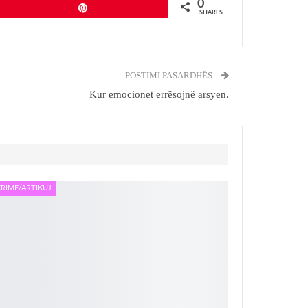
0
Pin
SHARES
POSTIMI PASARDHËS
Kur emocionet errësojnë arsyen.
RIME/ARTIKUJ