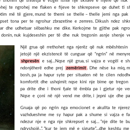
e shohim qe shitesja e vogel ishte nje skllave e mjere qe nuk mu
ohej te ngrohej me flaken e fijeve te shkrepseve qe duhet ti s
tim më të gjere, mund te themi se thelle – thelle jemi nga pak 
repset tona per te ngrohur zbrazetine e zemres. Dikush ndez sh
ar dhe udhetuar sëbashku me dike. Kerkojme te gjithe pak ngroh
e donin, nuk kujdeseshin per të dhe nuk tregonin asnje shenje 
Një grua që rrethohet nga njerëz që nuk mbështesin pa
jetojë një ekzistencë të cunguar që “ngrin” në meny
shpresën
e saj…Nqse një grua, si vajza e vogël e sh
ndonjëherë edhe prej
zemërimit
. Dhe nëse ka miq, 
bosh, pa ja hapur syte per situaten në te cilen ndod
komfortit dhe ushqimit: nqse kini nje bime qe tregon
pa drite dhe i thoni fjale të ëmbla pa i gjetur nje 
Nqse e çoni në një vend me drite, i jepni uje dhe pas
Gruaja që po ngrin nga emocionet e akullta te njerez
vazhdueshme me sy hapur pak a shume si vajza e fab
ndezur nje e nga nje shkrepset e saj… “nje dite te buk
ndryshojë..”, “kur te jem më e sigurte”…dhe keshtu me