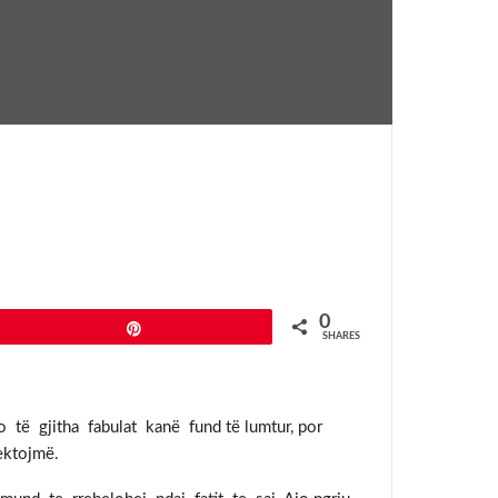
0
Pin
SHARES
o të gjitha fabulat kanë fund të lumtur, por
ektojmë.