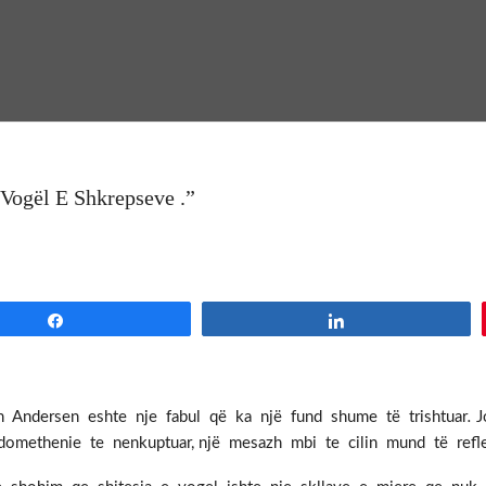
 Vogël E Shkrepseve .”
Share
Share
an Andersen eshte nje fabul që ka një fund shume të trishtuar
.
J
 domethenie te nenkuptuar, një mesazh mbi te cilin mund të refl