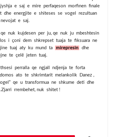
 Gjyshja e saj e mire perfaqeson morfinen finale
t dhe energjite e shiteses se vogel rezultuan
nevojat e saj.
 qe nuk kujdesen per ju, qe nuk ju mbeshtesin
. Mos i çoni dem shkrepset tuaja te fiksuara ne
rgjine tuaj aty ku mund ta
mirepresin
dhe
jne te çelë jeten tuaj.
sesi perralla qe ngjall ndjenja te forta
idomos ato te shkrimtarit melankolik Danez ,
 vogel” qe u transformua ne shkume deti dhe
Zjarri rrembehet, nuk shitet !