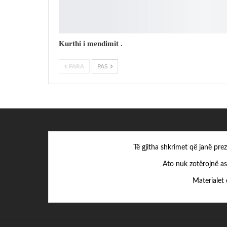
Kurthi i mendimit .
PARA
PAS
Të gjitha shkrimet që janë pr
Ato nuk zotërojnë as
Materialet 