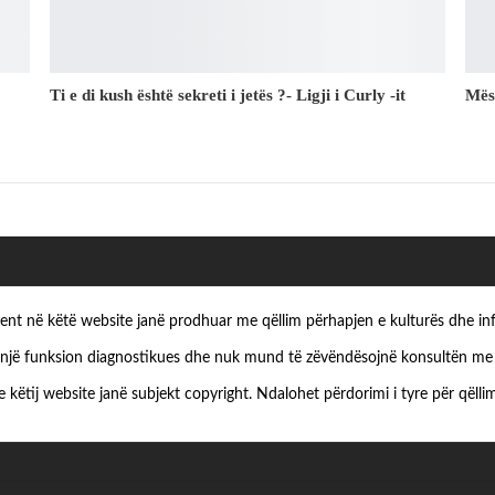
Ti e di kush është sekreti i jetës ?- Ligji i Curly -it
Mës
ezent në këtë website janë prodhuar me qëllim përhapjen e kulturës dhe in
një funksion diagnostikues dhe nuk mund të zëvëndësojnë konsultën me s
e këtij website janë subjekt copyright. Ndalohet përdorimi i tyre për qëllim