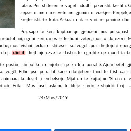
fatale. Per shitesen e vogel ndodhi pikerisht keshtu.
sepse e merr me vete ne gjumin e vdekjes. Perpjekje
krejtesisht te kota. Askush nuk e vuri re praninë dhe 
Pra; sapo te keni kuptuar qe gjendeni mes personash
i, rrebelohuni, ngrini zerin, mos e leshoni veten, mos u dorezoni
he, mos vishni leckat e shiteses se vogel , por drejtojeni ene
i drejt
diellit
, drejt njerezve te dashur, te ngrohte qe mund ta be
 postim simboliken e njohur qe ka kjo perrallë. Ajo mbetet gjith
e vogël. Edhe pse perrallat kane ndonjehere fund te trishtuar, s
 animuara kujdeset ti embelsoje. Mjafton te kujtojme “Sirena e
ncin Erik. – Mos lusni askënd te bleje zjarrin e shpirtit tuaj – …
the) 24/Mars/2019