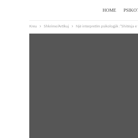
HOME
PSIKO
Kreu
Shkrime/Artikuj
Një interpretim psikologjik :”Shitësja e