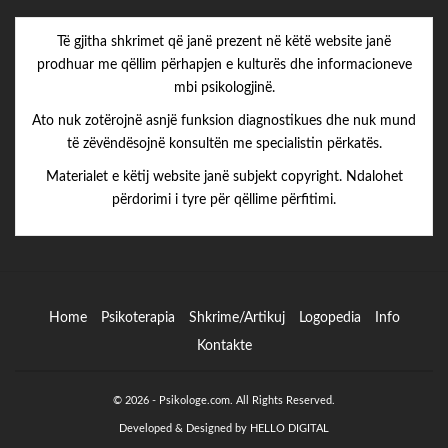
Të gjitha shkrimet që janë prezent në këtë website janë
prodhuar me qëllim përhapjen e kulturës dhe informacioneve
mbi psikologjinë.
Ato nuk zotërojnë asnjë funksion diagnostikues dhe nuk mund
të zëvëndësojnë konsultën me specialistin përkatës.
Materialet e këtij website janë subjekt copyright. Ndalohet
përdorimi i tyre për qëllime përfitimi.
Home
Psikoterapia
Shkrime/Artikuj
Logopedia
Info
Kontakte
© 2026 - Psikologe.com. All Rights Reserved.
Developed & Designed by HELLO DIGITAL