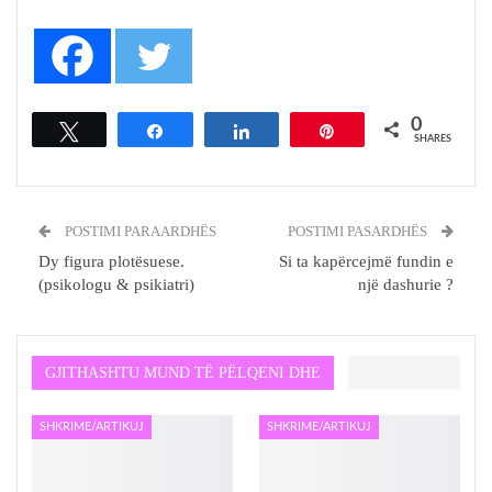
0
Tweet
Share
Share
Pin
SHARES
POSTIMI PARAARDHËS
POSTIMI PASARDHËS
Dy figura plotësuese.
Si ta kapërcejmë fundin e
(psikologu & psikiatri)
një dashurie ?
GJITHASHTU MUND TË PËLQENI DHE
SHKRIME/ARTIKUJ
SHKRIME/ARTIKUJ