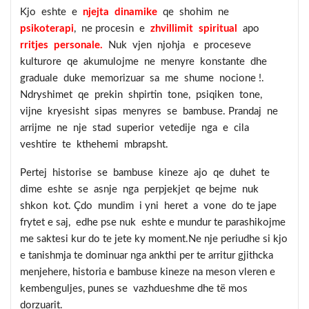
Kjo eshte e
njejta dinamike
qe shohim ne
psikoterapi
, ne procesin e
zhvillimit spiritual
apo
rritjes personale.
Nuk vjen njohja e proceseve
kulturore qe akumulojme ne menyre konstante dhe
graduale duke memorizuar sa me shume nocione !.
Ndryshimet qe prekin shpirtin tone, psiqiken tone,
vijne kryesisht sipas menyres se bambuse. Prandaj ne
arrijme ne nje stad superior vetedije nga e cila
veshtire te kthehemi mbrapsht.
Pertej historise se bambuse kineze ajo qe duhet te
dime eshte se asnje nga perpjekjet qe bejme nuk
shkon kot. Çdo mundim i yni heret a vone do te jape
frytet e saj, edhe pse nuk eshte e mundur te parashikojme
me saktesi kur do te jete ky moment.Ne nje periudhe si kjo
e tanishmja te dominuar nga ankthi per te arritur gjithcka
menjehere, historia e bambuse kineze na meson vleren e
kembenguljes, punes se vazhdueshme dhe të mos
dorzuarit.