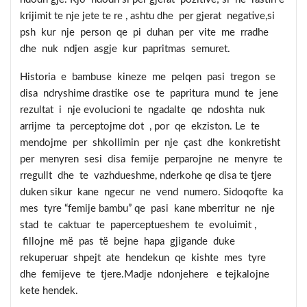
krijimit te nje jete te re , ashtu dhe per gjerat negative,si
psh kur nje person qe pi duhan per vite me rradhe
dhe nuk ndjen asgje kur papritmas semuret.
Historia e bambuse kineze me pelqen pasi tregon se
disa ndryshime drastike ose te papritura mund te jene
rezultat i nje evolucioni te ngadalte qe ndoshta nuk
arrijme ta perceptojme dot , por qe ekziston. Le te
mendojme per shkollimin per nje çast dhe konkretisht
per menyren sesi disa femije perparojne ne menyre te
rregullt dhe te vazhdueshme, nderkohe qe disa te tjere
duken sikur kane ngecur ne vend numero. Sidoqofte ka
mes tyre “femije bambu” qe pasi kane mberritur ne nje
stad te caktuar te paperceptueshem te evoluimit ,
fillojne më pas të bejne hapa gjigande duke
rekuperuar shpejt ate hendekun qe kishte mes tyre
dhe femijeve te tjere.Madje ndonjehere e tejkalojne
kete hendek.