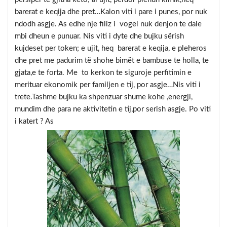
barerat e keqija dhe pret…Kalon viti i pare i punes, por nuk
ndodh asgje. As edhe nje filiz i vogel nuk denjon te dale
mbi dheun e punuar. Nis viti i dyte dhe bujku sërish
kujdeset per token; e ujit, heq barerat e keqija, e pleheros
dhe pret me padurim të shohe bimët e bambuse te holla, te
gjata,e te forta. Me to kerkon te siguroje perfitimin e
merituar ekonomik per familjen e tij, por asgje…Nis viti i
trete.Tashme bujku ka shpenzuar shume kohe ,energji,
mundim dhe para ne aktivitetin e tij,por serish asgje. Po viti
i katert ? As