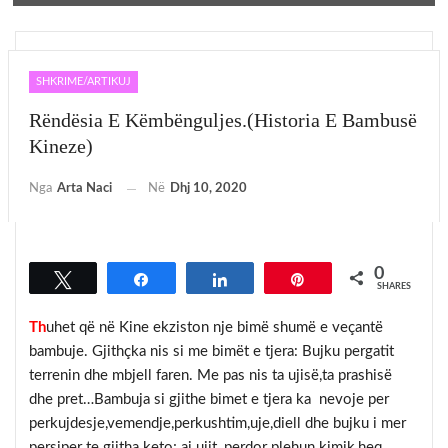
SHKRIME/ARTIKUJ
Rëndësia E Këmbënguljes.(historia E Bambusë
Kineze)
Nga
Arta Naci
Në
Dhj 10, 2020
0
Tweet
Share
Share
Pin
SHARES
Th
uhet që në Kine ekziston nje bimë shumë e veçantë
bambuje. Gjithçka nis si me bimët e tjera: Bujku pergatit
terrenin dhe mbjell faren. Me pas nis ta ujisë,ta prashisë
dhe pret…Bambuja si gjithe bimet e tjera ka nevoje per
perkujdesje,vemendje,perkushtim,uje,diell dhe bujku i mer
persiper te gjitha keto; ai ujit, perdor plehun kimik,heq