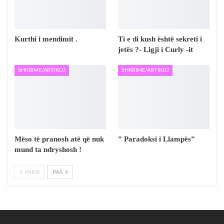
Kurthi i mendimit .
Ti e di kush është sekreti i
jetës ?- Ligji i Curly -it
SHKRIME/ARTIKUJ
SHKRIME/ARTIKUJ
Mëso të pranosh atë që nuk
” Paradoksi i Llampës”
mund ta ndryshosh !
PARA
PAS