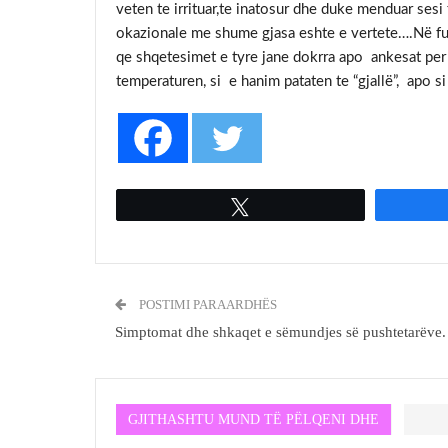
veten te irrituar,te inatosur dhe duke menduar ses
okazionale me shume gjasa eshte e vertete….Në fund
qe shqetesimet e tyre jane dokrra apo ankesat per 
temperaturen, si e hanim pataten te “gjallë”, apo 
Tweet
POSTIMI PARAARDHËS
Simptomat dhe shkaqet e sëmundjes së pushtetarëve.
GJITHASHTU MUND TË PËLQENI DHE