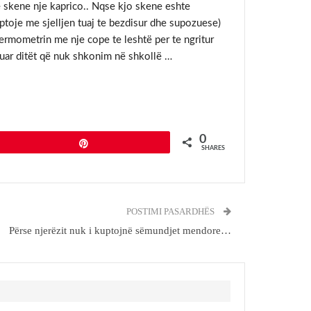
e skene nje kaprico.. Nqse kjo skene eshte
ptoje me sjelljen tuaj te bezdisur dhe supozuese)
ermometrin me nje cope te leshtë per te ngritur
kuar ditët që nuk shkonim në shkollë …
0
Pin
SHARES
POSTIMI PASARDHËS
Përse njerëzit nuk i kuptojnë sëmundjet mendore…