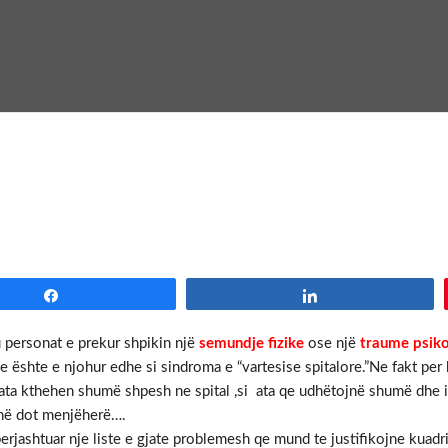
Share
Share
personat e prekur shpikin një
semundje
fizike
ose një
traume psiko
e ështe e njohur edhe si sindroma e “vartesise spitalore.”Ne fakt per
i ata kthehen shumë shpesh ne spital ,si ata qe udhëtojnë shumë dhe
jnë dot menjëherë….
jashtuar nje liste e gjate problemesh qe mund te justifikojne kuadri