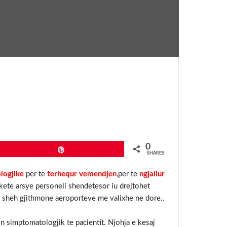
0
Pin
SHARES
logjike
per te
terhequr vemendjen
,per te
ngjallur
 kete arsye personeli shendetesor iu drejtohet
 i sheh gjithmone aeroporteve me valixhe ne dore..
n simptomatologjik te pacientit. Njohja e kesaj