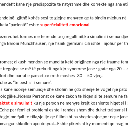
shendetit kane nje predispozite te natyrshme dhe korrekte nga ana eti
ndojnë gjithë kohës sesi te gjejne menyren qe ta bindin mjekun në 
 keta “pacientë” eshte
superficialiteti emocional
.
zervohet formes me te rende te çrregullimit,ku simulimi i semundjes e
nga Baroni Münchhausen, nje fisnik gjerman,i cili ishte i njohur per t
romes; dikush mendon se mund ta ketë origjinen nga nje traume femije
e tregojne se më të prekurit nga kjo syndrome jane : grate nga 20 –
atori dhe burrat e pamartuar rreth moshes 30 – 50 vjeç..
e as “te besh si i semure”.
 kane ndonje semundje dhe shohin ne çdo shenje te vogel nje patolog
logjike..Ndersa Personat qe kane zakon te hiqen si te semure ne fakt
aktet e simulimit
ku nje person ne menyre krejt koshiente hiqet si i 
.Edhe per femijet problemi eshte i rendesishem dhe duhet trajtuar si
 degjojme fjali te tilla,sjellje qe fillimisht na shqetesojne,por nqse j
shmangur shkollen apo detyrat…Eshte pikerisht ky momenti qe reagim