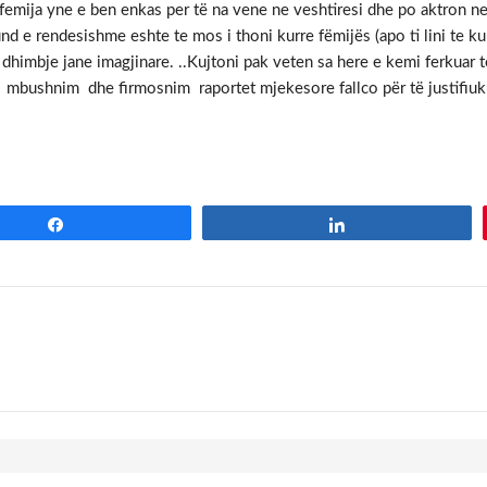
i femija yne e ben enkas per të na vene ne veshtiresi dhe po aktron n
 e rendesishme eshte te mos i thoni kurre fëmijës (apo ti lini te ku
dhimbje jane imagjinare. ..Kujtoni pak veten sa here e kemi ferkuar t
si mbushnim dhe firmosnim raportet mjekesore fallco për të justifiu
Share
Share