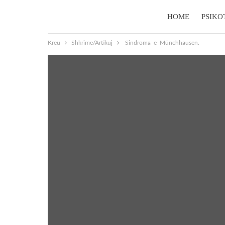
HOME
PSIKO
Kreu
Shkrime/Artikuj
Sindroma e Münchhausen.