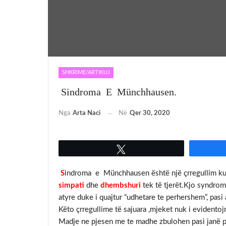
SHKRIME/ARTIKUJ
Sindroma E Münchhausen.
Nga
Arta Naci
Në
Qer 30, 2020
Tweet
S
indroma e Münchhausen është një çrregullim ku 
simpati
dhe
dhembshuri
tek të tjerët.Kjo syndrom
atyre duke i quajtur “udhetare te perhershem”, pas
Këto çrregullime të sajuara ,mjeket nuk i evidento
Madje ne pjesen me te madhe zbulohen pasi janë per