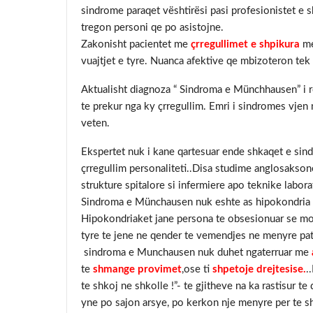
sindrome paraqet vështirësi pasi profesionistet e 
tregon personi qe po asistojne.
Zakonisht pacientet me
çrregullimet e shpikura
me
vuajtjet e tyre. Nuanca afektive qe mbizoteron tek
Aktualisht diagnoza “ Sindroma e Münchhausen” i re
te prekur nga ky çrregullim. Emri i sindromes vjen 
veten.
Ekspertet nuk i kane qartesuar ende shkaqet e sind
çrregullim personaliteti..Disa studime anglosakson
strukture spitalore si infermiere apo teknike labor
Sindroma e Münchausen nuk eshte as hipokondria dh
Hipokondriaket jane persona te obsesionuar se mos
tyre te jene ne qender te vemendjes ne menyre pato
sindroma e Munchausen nuk duhet ngaterruar me
te
shmange provimet
,ose ti
shpetoje drejtesise.
.
te shkoj ne shkolle !”- te gjitheve na ka rastisur te
yne po sajon arsye, po kerkon nje menyre per te 