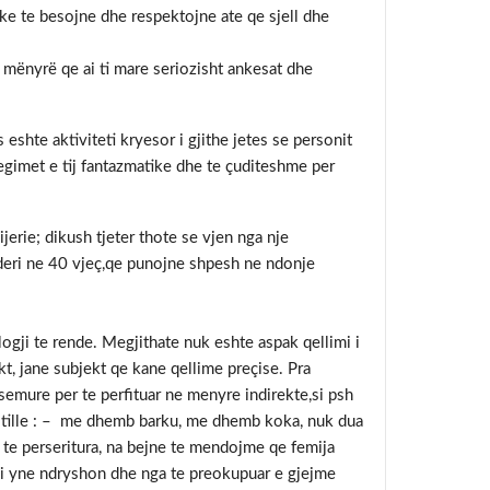
ke te besojne dhe respektojne ate qe sjell dhe
mënyrë qe ai ti mare seriozisht ankesat dhe
shte aktiviteti kryesor i gjithe jetes se personit
regimet e tij fantazmatike dhe te çuditeshme per
rie; dikush tjeter thote se vjen nga nje
 deri ne 40 vjeç,qe punojne shpesh ne ndonje
ji te rende. Megjithate nuk eshte aspak qellimi i
, jane subjekt qe kane qellime preçise. Pra
semure per te perfituar ne menyre indirekte,si psh
 i tille : – me dhemb barku, me dhemb koka, nuk dua
ane te perseritura, na bejne te mendojme qe femija
i yne ndryshon dhe nga te preokupuar e gjejme