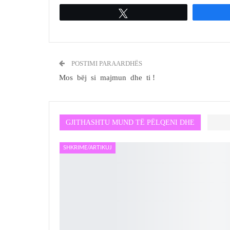
Tweet
POSTIMI PARAARDHËS
Mos bëj si majmun dhe ti !
GJITHASHTU MUND TË PËLQENI DHE
SHKRIME/ARTIKUJ