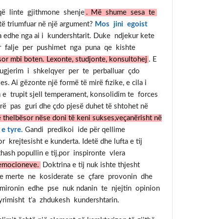
që linte gjithmone shenje
.
Më shume sesa te
 të triumfuar në një argument?
Mos jini egoist
 edhe nga ai i kundershtarit. Duke ndjekur kete
ar falje per pushimet nga puna qe kishte
or mbi boten. Lexonte, studjonte, konsultohej
. E
ugjerim i shkelqyer per te perballuar çdo
 Ai gëzonte një formë të mirë fizike, e cila i
 e trupit sjell temperament, konsolidim te forces
gurë pas guri dhe çdo pjesë duhet të shtohet në
 thelbësor nëse doni të keni sukses,veçanërisht në
e tyre.
Gandi predikoi ide për qellime
r krejtesisht e kunderta. Idetë dhe lufta e tij
thash popullin e tij,por inspironte vlera
 emocioneve.
Doktrina e tij nuk ishte thjesht
j dhe merte ne kosiderate se çfare provonin dhe
 admironin edhe pse nuk ndanin te njejtin opinion
yrimisht t’a zhdukesh kundershtarin.