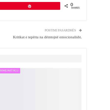
0
Pin
SHARES
POSTIMI PASARDHËS
Kritikat e tepërta na dëmtojnë emocionalisht.
RIME/ARTIKUJ