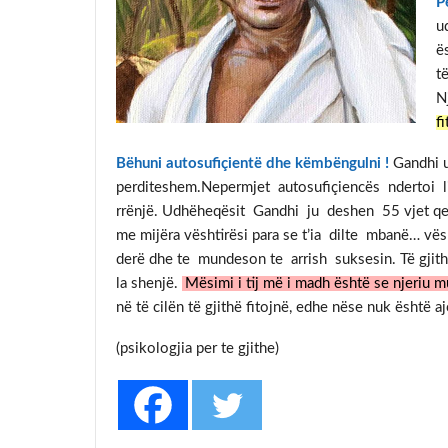
P
u
ë
t
N
f
Bëhuni autosufiçientë dhe këmbëngulni !
Gandhi u
perditeshem.Nepermjet autosufiçiencës ndertoi liri
rrënjë. Udhëheqësit Gandhi ju deshen 55 vjet qe In
me mijëra vështirësi para se t’ia dilte mbanë… vësh
derë dhe te mundeson te arrish suksesin. Të gjitha
la shenjë.
Mësimi i tij më i madh është se njeriu m
në të cilën të gjithë fitojnë, edhe nëse nuk është a
(psikologjia per te gj