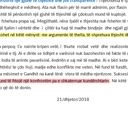
ërdorni nje gjuhë te thjeshtë dhe jini transparentë !
Thjeshtësia e fj
dhëheqësit e mëdhenj. Ata nuk flasin për të marrë admirim, por flasi
shtë të përdorësh një gjuhë të thjeshtë që çdokush mund të kuptojë.
ë fshehura prapa saj. Megjithatë, nëse fjalët e thjeshta nuk fshehin të 
jë fjalim i vërtetë dhe i çiltër ka fuqi të madhe bindjeje dhe ngjall 
itohet në këtë mënyrë: me argumente të thella, të shprehura thjesht d
 perpoq t’a nxirrte kripen vetë, i thurte rrobat vetë dhe realizon
në e tij. Ai e dinte se lidhjet e varësisë nuk bazoheshin në fakte të
dia të arrinte pavarësinë, ëndrrën e saj më të madhe. Ai e bëri ket
tirësi te çdo lloji, madje edhe konflikte me veten. Në fund të fundit
 mësimet e Gandhit na kanë lënë vlera të mëdha njerëzore. Suksesi i
und të fitojë një konfrontim pa e shkaterruar kundërshtarin
. Në këtë
jo që do të donin.
ithe) 21/dhjetor/2018