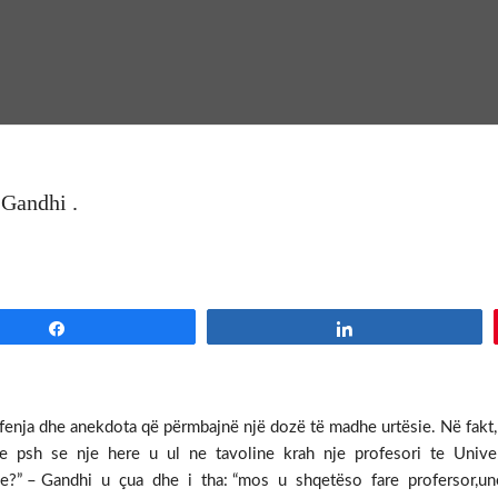
 Gandhi .
Share
Share
enja dhe anekdota që përmbajnë një dozë të madhe urtësie. Në fakt, k
gojne psh se nje here u ul ne tavoline krah nje profesori te Unive
 – Gandhi u çua dhe i tha: “mos u shqetëso fare profersor,une 