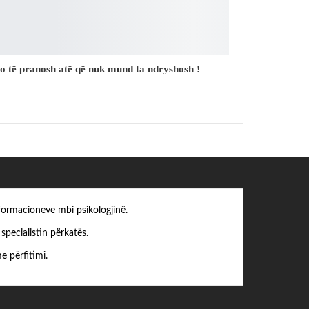
o të pranosh atë që nuk mund ta ndryshosh !
formacioneve mbi psikologjinë.
pecialistin përkatës.
e përfitimi.