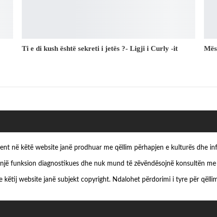
Ti e di kush është sekreti i jetës ?- Ligji i Curly -it
Mës
ezent në këtë website janë prodhuar me qëllim përhapjen e kulturës dhe in
një funksion diagnostikues dhe nuk mund të zëvëndësojnë konsultën me s
e këtij website janë subjekt copyright. Ndalohet përdorimi i tyre për qëllim