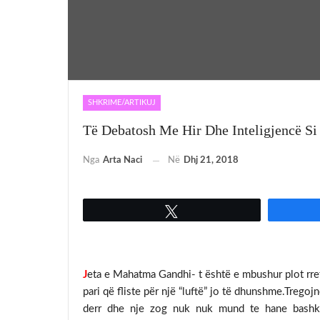
SHKRIME/ARTIKUJ
Të Debatosh Me Hir Dhe Inteligjencë Si
Nga
Arta Naci
Në
Dhj 21, 2018
Tweet
J
eta e Mahatma Gandhi- t është e mbushur plot rref
pari që fliste për një “luftë” jo të dhunshme.Tre
derr dhe nje zog nuk nuk mund te hane bashke?”