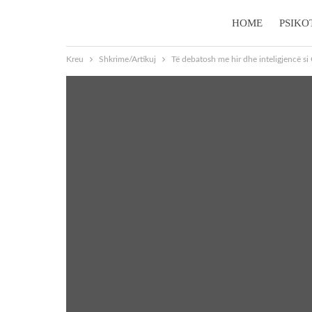
HOME
PSIKO
Kreu
Shkrime/Artikuj
Të debatosh me hir dhe inteligjencë si