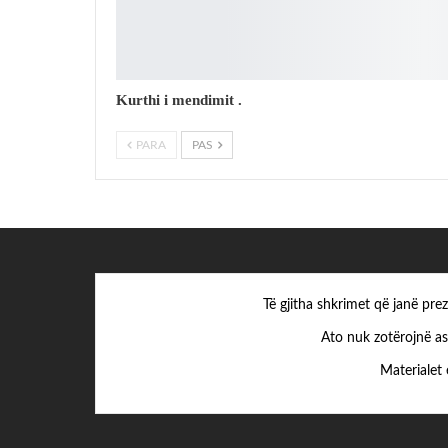
Kurthi i mendimit .
PARA
PAS
Të gjitha shkrimet që janë pr
Ato nuk zotërojnë as
Materialet 