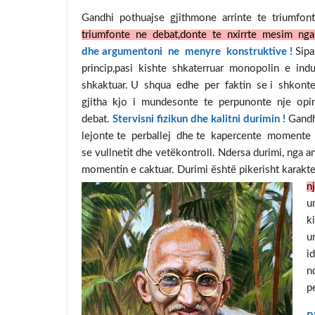
Gandhi pothuajse gjithmone arrinte te triumfont
triumfonte ne debat,donte te nxirrte mesim nga 
dhe argumentoni ne menyre konstruktive !
Sipa
princip,pasi kishte shkaterruar monopolin e ind
shkaktuar. U shqua edhe per faktin se i shkont
gjitha kjo i mundesonte te perpunonte nje opin
debat.
Stervisni fizikun dhe kalitni durimin !
Gandh
lejonte te perballej dhe te kapercente momente te
se vullnetit dhe vetëkontroll. Ndersa durimi, nga a
momentin e caktuar. Durimi është pikerisht karakt
n
u
k
u
i
n
p