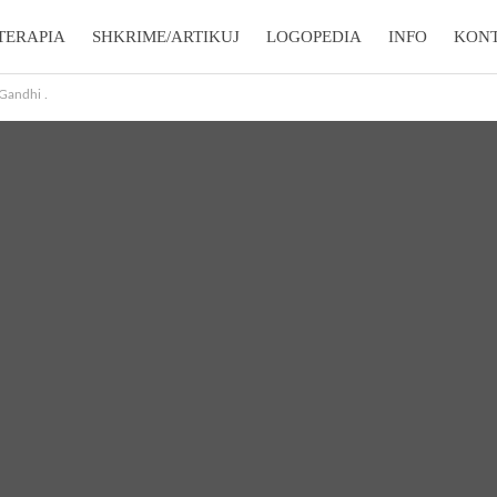
TERAPIA
SHKRIME/ARTIKUJ
LOGOPEDIA
INFO
KON
 Gandhi .