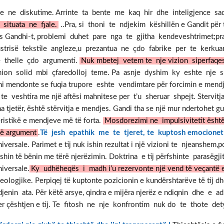
e ne diskutime. Arrinte ta bente me kaq hir dhe inteligjence sa
situata ne fjale.
..Pra, si thoni te ndjekim këshillën e Gandit për
s Gandhi-t, problemi duhet pare nga te gjitha kendeveshtrimet;pra
ustrisë tekstile angleze,u prezantua ne çdo fabrike per te kerku
e thelle çdo argumenti.
Nuk mbetej vetem te nje vizion siperfaqes
ion solid mbi çfaredolloj teme. Pa asnje dyshim ky eshte nje s
i mendonte se fuqia trupore eshte vendimtare për forcimin e mendjes.
 veshtira me një aftësi mahnitese per t’u sheruar shpejt. Stervitja
na tjetër, është stërvitja e mendjes. Gandi tha se një mur ndertohet 
eristikë e mendjeve më të forta.
Mosdorezimi ne impulsivitetit është
jë argument
.
Të jesh epathik me te tjeret, te kuptosh emocionet 
niversale. Parimet e tij nuk ishin rezultat i një vizioni te njeanshem,po
ishin të bënin me tërë njerëzimin. Doktrina e tij përfshinte parasëgji
niversale.
Ky udhëheqës i madh i’u rezervonte një vend të veçantë
deologjike. Perpiqej të kuptonte pozicionin e kundërshtarëve të ti
djenin ata. Për këtë arsye, qindra e mijëra njerëz e ndiqnin dhe e
er çështjen e tij. Te fitosh ne nje konfrontim nuk do te thote det