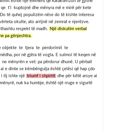
alimit është një element që karakterizon të gjithë
n qe t’i kuptojnë dhe mënyra më e mirë për kete
 Do të quhej populizëm nëse do të kishte interesa
vërteta okulte, ato arrijnë në zemrat e njerëzve.
gjithashtu respekt të madh.
Një diskutim verbal
he pa gënjeshtra.
te objekte te tjera te perdorimit te
 mëdha, por në gjëra të vogla. E sulmoi të keqen në
e ne mënyrën e vet: pa përdorur dhunë. U përball
, ai e dinte se këmbëngulja është çelësi që hap çdo
 tij ishte një
triumf i shpirtit
dhe për këtë arsye ai
 mënyrë, nuk ka humbje, është një rruge e sigurtë