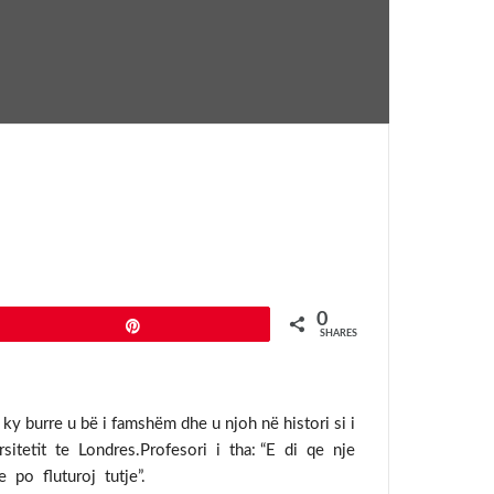
0
Pin
SHARES
y burre u bë i famshëm dhe u njoh në histori si i
rsitetit te Londres.Profesori i tha: “E di qe nje
po fluturoj tutje”.