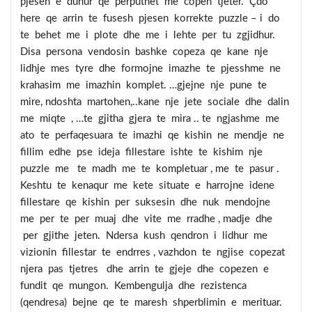
pjesen e duhur qe perputhet me copen tjeter. Çdo
here qe arrin te fusesh pjesen korrekte puzzle – i do
te behet me i plote dhe me i lehte per tu zgjidhur.
Disa persona vendosin bashke copeza qe kane nje
lidhje mes tyre dhe formojne imazhe te pjesshme ne
krahasim me imazhin komplet. …gjejne nje pune te
mire, ndoshta martohen,..kane nje jete sociale dhe dalin
me miqte , …te gjitha gjera te mira .. te ngjashme me
ato te perfaqesuara te imazhi qe kishin ne mendje ne
fillim edhe pse ideja fillestare ishte te kishim nje
puzzle me te madh me te kompletuar , me te pasur .
Keshtu te kenaqur me kete situate e harrojne idene
fillestare qe kishin per suksesin dhe nuk mendojne
me per te per muaj dhe vite me rradhe , madje dhe
per gjithe jeten. Ndersa kush qendron i lidhur me
vizionin fillestar te endrres , vazhdon te ngjise copezat
njera pas tjetres dhe arrin te gjeje dhe copezen e
fundit qe mungon. Kembengulja dhe rezistenca
(qendresa) bejne qe te maresh shperblimin e merituar.