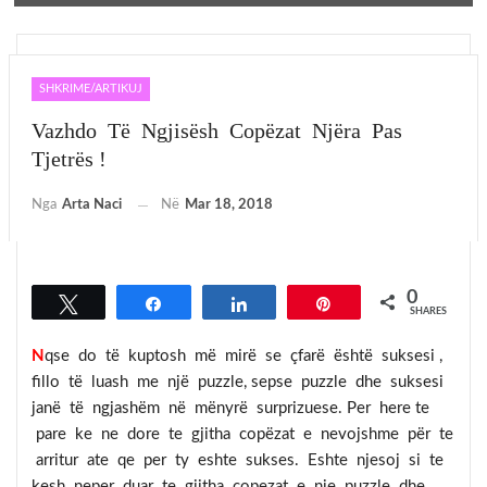
SHKRIME/ARTIKUJ
Vazhdo Të Ngjisësh Copëzat Njëra Pas
Tjetrës !
Nga
Arta Naci
Në
Mar 18, 2018
0
Tweet
Share
Share
Pin
SHARES
N
qse do të kuptosh më mirë se çfarë është suksesi ,
fillo të luash me një puzzle, sepse puzzle dhe suksesi
janë të ngjashëm në mënyrë surprizuese. Per here te
pare ke ne dore te gjitha copëzat e nevojshme për te
arritur ate qe per ty eshte sukses. Eshte njesoj si te
kesh neper duar te gjitha copezat e nje puzzle dhe