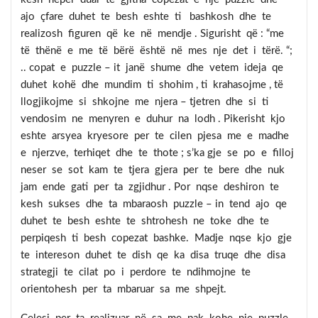
ajo çfare duhet te besh eshte ti bashkosh dhe te
realizosh figuren që ke në mendje . Sigurisht që : “me
të thënë e me të bërë është në mes nje det i tërë. “;
.. copat e puzzle – it janë shume dhe vetem ideja qe
duhet kohë dhe mundim ti shohim , ti krahasojme , të
llogjikojme si shkojne me njera – tjetren dhe si ti
vendosim ne menyren e duhur na lodh . Pikerisht kjo
eshte arsyea kryesore per te cilen pjesa me e madhe
e njerzve, terhiqet dhe te thote ; s’ka gje se po e filloj
neser se sot kam te tjera gjera per te bere dhe nuk
jam ende gati per ta zgjidhur . Por nqse deshiron te
kesh sukses dhe ta mbaraosh puzzle – in tend ajo qe
duhet te besh eshte te shtrohesh ne toke dhe te
perpiqesh ti besh copezat bashke. Madje nqse kjo gje
te intereson duhet te dish qe ka disa truqe dhe disa
strategji te cilat po i perdore te ndihmojne te
orientohesh per ta mbaruar sa me shpejt.