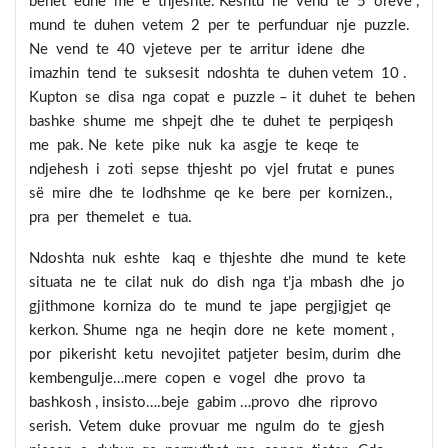
behet edhe me e thjeshte. Keshtu ne vend te 5 oreve ,
mund te duhen vetem 2 per te perfunduar nje puzzle.
Ne vend te 40 vjeteve per te arritur idene dhe
imazhin tend te suksesit ndoshta te duhen vetem 10 .
Kupton se disa nga copat e puzzle – it duhet te behen
bashke shume me shpejt dhe te duhet te perpiqesh
me pak. Ne kete pike nuk ka asgje te keqe te
ndjehesh i zoti sepse thjesht po vjel frutat e punes
së mire dhe te lodhshme qe ke bere per kornizen.,
pra per themelet e tua.
Ndoshta nuk eshte kaq e thjeshte dhe mund te kete
situata ne te cilat nuk do dish nga t’ja mbash dhe jo
gjithmone korniza do te mund te jape pergjigjet qe
kerkon. Shume nga ne heqin dore ne kete moment ,
por pikerisht ketu nevojitet patjeter besim, durim dhe
kembengulje…mere copen e vogel dhe provo ta
bashkosh , insisto….beje gabim …provo dhe riprovo
serish. Vetem duke provuar me ngulm do te gjesh