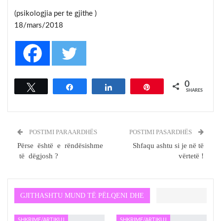
(psikologjia per te gjithe )
18/mars/2018
0
Tweet
Share
Share
Pin
SHARES
POSTIMI PARAARDHËS
POSTIMI PASARDHËS
Përse është e rëndësishme
Shfaqu ashtu si je në të
të dëgjosh ?
vërtetë !
GJITHASHTU MUND TË PËLQENI DHE
SHKRIME/ARTIKUJ
SHKRIME/ARTIKUJ