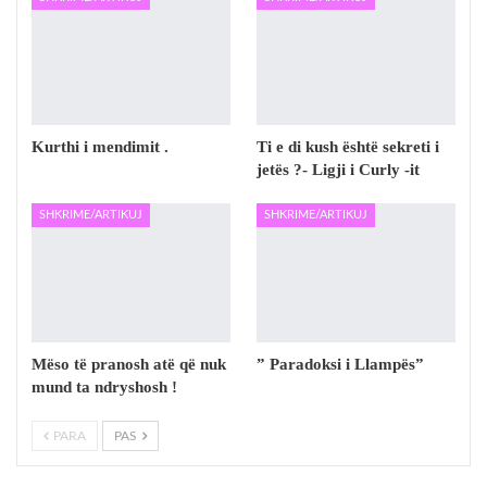
Kurthi i mendimit .
Ti e di kush është sekreti i
jetës ?- Ligji i Curly -it
SHKRIME/ARTIKUJ
SHKRIME/ARTIKUJ
Mëso të pranosh atë që nuk
” Paradoksi i Llampës”
mund ta ndryshosh !
PARA
PAS