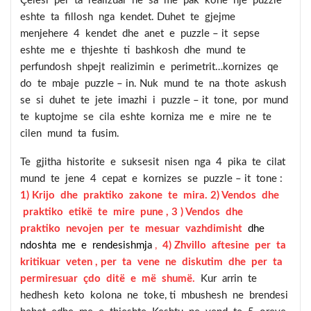
Çelesi per ta realizuar në sa me pak kohe nje puzzle
eshte ta fillosh nga kendet. Duhet te gjejme
menjehere 4 kendet dhe anet e puzzle – it sepse
eshte me e thjeshte ti bashkosh dhe mund te
perfundosh shpejt realizimin e perimetrit…kornizes qe
do te mbaje puzzle – in. Nuk mund te na thote askush
se si duhet te jete imazhi i puzzle – it tone, por mund
te kuptojme se cila eshte korniza me e mire ne te
cilen mund ta fusim.
Te gjitha historite e suksesit nisen nga 4 pika te cilat
mund te jene 4 cepat e kornizes se puzzle – it tone :
1) Krijo dhe praktiko zakone te mira. 2) Vendos dhe
praktiko etikë te mire pune , 3 ) Vendos dhe
praktiko nevojen per te mesuar vazhdimisht
dhe
ndoshta me e rendesishmja
,
4) Zhvillo aftesine per ta
kritikuar veten , per ta vene ne diskutim dhe per ta
permiresuar çdo ditë e më shumë.
Kur arrin te
hedhesh keto kolona ne toke, ti mbushesh ne brendesi