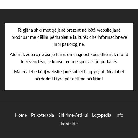
Të gjitha shkrimet që janë prezent në këtë website janë
prodhuar me qëllim përhapjen e kulturës dhe informacioneve
mbi psikologjinë.
Ato nuk zotërojnë asnjë funksion diagnostikues dhe nuk mund
të zëvëndësojnë konsultën me specialistin përkatës.
Materialet e këtij website janë subjekt copyright. Ndalohet
përdorimi i tyre për qëllime përfitimi.
Home
Psikoterapia
Shkrime/Artikuj
Logopedia
Info
Kontakte